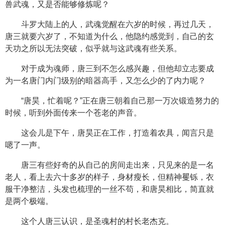
兽武魂，又是否能够修炼呢？
斗罗大陆上的人，武魂觉醒在六岁的时候，再过几天，
唐三就要六岁了，不知道为什么，他隐约感觉到，自己的玄
天功之所以无法突破，似乎就与这武魂有些关系。
对于成为魂师，唐三到不怎么感兴趣，但他却立志要成
为一名唐门内门级别的暗器高手，又怎么少的了内力呢？
“唐昊，忙着呢？”正在唐三朝着自己那一万次锻造努力的
时候，听到外面传来一个苍老的声音。
这会儿是下午，唐昊正在工作，打造着农具，闻言只是
嗯了一声。
唐三有些好奇的从自己的房间走出来，只见来的是一名
老人，看上去六十多岁的样子，身材瘦长，但精神矍铄，衣
服干净整洁，头发也梳理的一丝不苟，和唐昊相比，简直就
是两个极端。
这个人唐三认识，是圣魂村的村长老杰克。