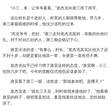
“小三，来，让爷爷看看。”老杰克向唐三挥了挥手。
这位村长是个老好人，村里的人都很尊敬他，早几年，
唐三家最困难的时候，他没少送吃的过来。
“杰克爷爷，您好。”唐三走到老杰克面前，恭敬的向他行
礼。对于对自己好的人，唐三都会铭记于心。
唐昊冷淡的道：“有事么，村长。”老杰克其实比他大了还
不到十岁，却硬是要比他高一辈，令唐昊一直有些不爽。
老杰克似乎已经习惯了唐昊这样的态度，“唐昊啊，小三
也快六岁了吧。今年的觉醒仪式他也应该参加了。”
唐昊看了唐三一眼，淡然道：“那就参加吧。是哪天？”
老杰克道：“就在三天后，到时候我来接他好了。”他看着
唐昊的样子，很明显是想说，要是指着你送他去，恐怕就耽
误了。