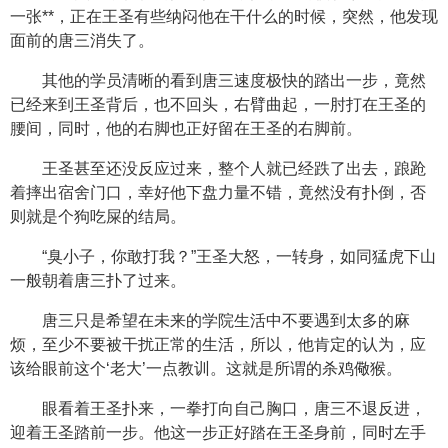
一张**，正在王圣有些纳闷他在干什么的时候，突然，他发现
面前的唐三消失了。
其他的学员清晰的看到唐三速度极快的踏出一步，竟然
已经来到王圣背后，也不回头，右臂曲起，一肘打在王圣的
腰间，同时，他的右脚也正好留在王圣的右脚前。
王圣甚至还没反应过来，整个人就已经跌了出去，踉跄
着摔出宿舍门口，幸好他下盘力量不错，竟然没有扑倒，否
则就是个狗吃屎的结局。
“臭小子，你敢打我？”王圣大怒，一转身，如同猛虎下山
一般朝着唐三扑了过来。
唐三只是希望在未来的学院生活中不要遇到太多的麻
烦，至少不要被干扰正常的生活，所以，他肯定的认为，应
该给眼前这个‘老大’一点教训。这就是所谓的杀鸡儆猴。
眼看着王圣扑来，一拳打向自己胸口，唐三不退反进，
迎着王圣踏前一步。他这一步正好踏在王圣身前，同时左手