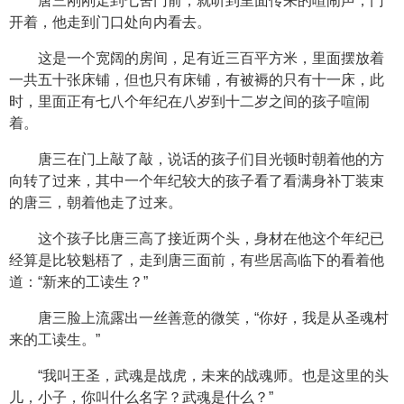
唐三刚刚走到七舍门前，就听到里面传来的喧闹声，门
开着，他走到门口处向内看去。
这是一个宽阔的房间，足有近三百平方米，里面摆放着
一共五十张床铺，但也只有床铺，有被褥的只有十一床，此
时，里面正有七八个年纪在八岁到十二岁之间的孩子喧闹
着。
唐三在门上敲了敲，说话的孩子们目光顿时朝着他的方
向转了过来，其中一个年纪较大的孩子看了看满身补丁装束
的唐三，朝着他走了过来。
这个孩子比唐三高了接近两个头，身材在他这个年纪已
经算是比较魁梧了，走到唐三面前，有些居高临下的看着他
道：“新来的工读生？”
唐三脸上流露出一丝善意的微笑，“你好，我是从圣魂村
来的工读生。”
“我叫王圣，武魂是战虎，未来的战魂师。也是这里的头
儿，小子，你叫什么名字？武魂是什么？”