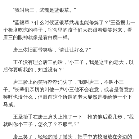
“我叫唐三，武魂是蓝银草。”
“蓝银草？什么时候蓝银草武魂也能修炼了？”王圣摆出一
个极度吃惊的样子，宿舍里的孩子们大都跟着爆笑起来，看
唐三的眼神就像是看白痴一样。
唐三依旧面带笑容，“请让让好么？”
王圣没有理会唐三的话，“小三子，我是这里的老大，以
后你要听我的，知道没有？”
唐三脸上的笑容渐渐消失了，“我叫唐三，不叫小三
子。”长辈们亲切的叫他一声小三他不会在意，或者是善意的
称呼也没什么，但眼前这个所谓的老大显然是要给他一个下
马威。
王圣抬手在唐三肩头上推了一下，推的他后退几步，“我
就叫你小三子，怎么了？不服气？”
唐三笑了，轻轻的摇了摇头，把手中的校服放在旁边的