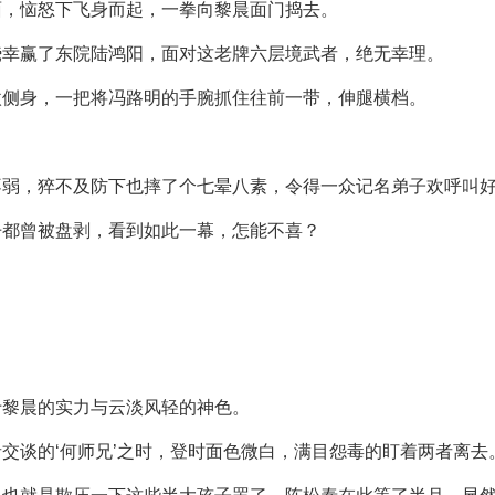
面，恼怒下飞身而起，一拳向黎晨面门捣去。
侥幸赢了东院陆鸿阳，面对这老牌六层境武者，绝无幸理。
微侧身，一把将冯路明的手腕抓住往前一带，伸腿横档。
不弱，猝不及防下也摔了个七晕八素，令得一众记名弟子欢呼叫
丹都曾被盘剥，看到如此一幕，怎能不喜？
于黎晨的实力与云淡风轻的神色。
交谈的‘何师兄’之时，登时面色微白，满目怨毒的盯着两者离去