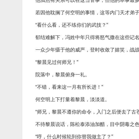
他虽然有关系可以在这当管事，但他的本事最
若因他耽搁了何空明的事情，这等内门天才弟
“看什么看，还不练你们的武技？”
郁结难解下，冯姓中年只得将怒气撒在这些记
一众少年慑于他的威严，登时收敛了嬉笑，战
“黎晨见过何师兄！”
院落中，黎晨俯身一礼。
“不错，看来这一月有所长进！”
何空明上下打量着黎晨，淡淡道。
“师兄，黎晨不遵你的命令，入门之后便去了古
不待黎晨说话，陈松泰添油加醋，目中阴毒之
“哼，什么时候轮到你替我做主了？”