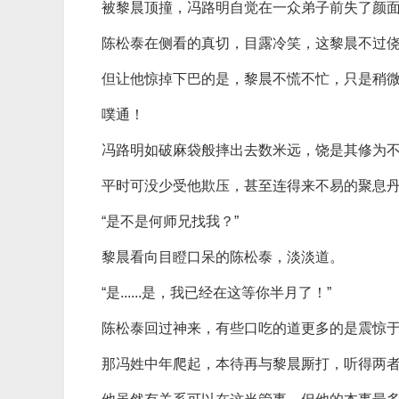
被黎晨顶撞，冯路明自觉在一众弟子前失了颜
陈松泰在侧看的真切，目露冷笑，这黎晨不过
但让他惊掉下巴的是，黎晨不慌不忙，只是稍
噗通！
冯路明如破麻袋般摔出去数米远，饶是其修为
平时可没少受他欺压，甚至连得来不易的聚息
“是不是何师兄找我？”
黎晨看向目瞪口呆的陈松泰，淡淡道。
“是......是，我已经在这等你半月了！”
陈松泰回过神来，有些口吃的道更多的是震惊
那冯姓中年爬起，本待再与黎晨厮打，听得两者