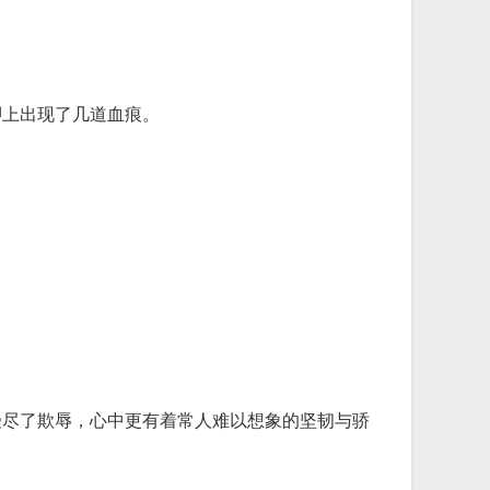
胛上出现了几道血痕。
受尽了欺辱，心中更有着常人难以想象的坚韧与骄