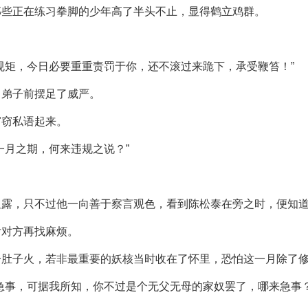
那些正在练习拳脚的少年高了半头不止，显得鹤立鸡群。
规矩，今日必要重重责罚于你，还不滚过来跪下，承受鞭笞！”
名弟子前摆足了威严。
窃窃私语起来。
一月之期，何来违规之说？”
显露，只不过他一向善于察言观色，看到陈松泰在旁之时，便知
后对方再找麻烦。
一肚子火，若非最重要的妖核当时收在了怀里，恐怕这一月除了
急事，可据我所知，你不过是个无父无母的家奴罢了，哪来急事