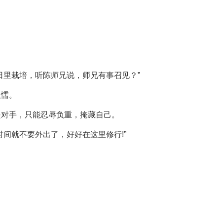
日里栽培，听陈师兄说，师兄有事召见？”
怯懦。
是对手，只能忍辱负重，掩藏自己。
间就不要外出了，好好在这里修行!”