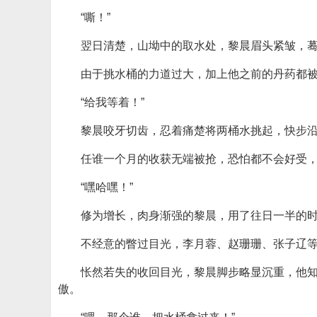
“嘶！”
翌日清楚，山坳中的取水处，黎晨眉头紧皱，
由于挑水桶的力道过大，加上他之前的丹药都
“给我等着！”
黎晨咬牙切齿，忍着痛楚将两桶水挑起，快步
任谁一个月的收获无端被抢，恐怕都不会好受
“嘿哈嘿！”
修为增长，肉身渐强的黎晨，用了往日一半的
不经意的瞥过目光，李月蓉、赵珊珊、张子辽
怅然若失的收回目光，黎晨脚步略显沉重，他
傲。