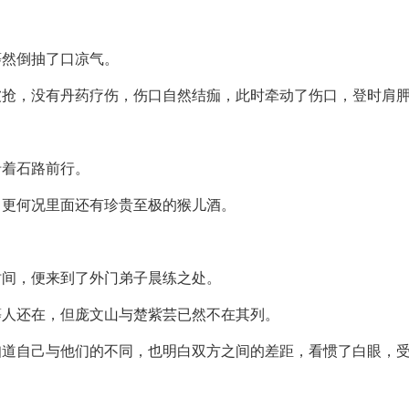
蓦然倒抽了口凉气。
被抢，没有丹药疗伤，伤口自然结痂，此时牵动了伤口，登时肩
沿着石路前行。
，更何况里面还有珍贵至极的猴儿酒。
时间，便来到了外门弟子晨练之处。
等人还在，但庞文山与楚紫芸已然不在其列。
知道自己与他们的不同，也明白双方之间的差距，看惯了白眼，