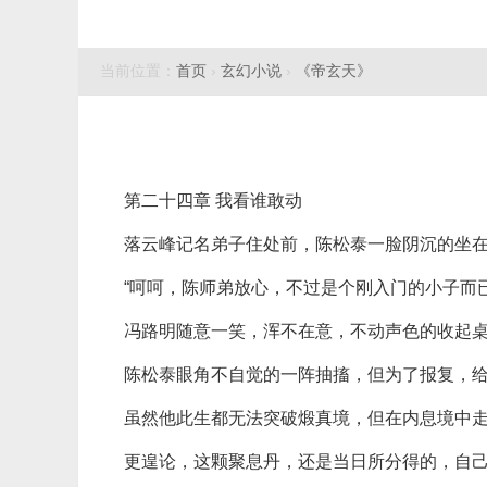
当前位置：
首页
›
玄幻小说
›
《帝玄天》
第二十四章 我看谁敢动
落云峰记名弟子住处前，陈松泰一脸阴沉的坐在
“呵呵，陈师弟放心，不过是个刚入门的小子而
冯路明随意一笑，浑不在意，不动声色的收起
陈松泰眼角不自觉的一阵抽搐，但为了报复，
虽然他此生都无法突破煅真境，但在内息境中
更遑论，这颗聚息丹，还是当日所分得的，自