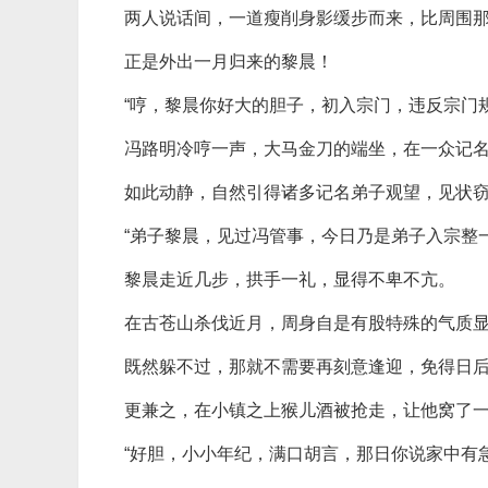
两人说话间，一道瘦削身影缓步而来，比周围
正是外出一月归来的黎晨！
“哼，黎晨你好大的胆子，初入宗门，违反宗门
冯路明冷哼一声，大马金刀的端坐，在一众记
如此动静，自然引得诸多记名弟子观望，见状
“弟子黎晨，见过冯管事，今日乃是弟子入宗整
黎晨走近几步，拱手一礼，显得不卑不亢。
在古苍山杀伐近月，周身自是有股特殊的气质
既然躲不过，那就不需要再刻意逢迎，免得日
更兼之，在小镇之上猴儿酒被抢走，让他窝了
“好胆，小小年纪，满口胡言，那日你说家中有