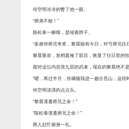
何空明冷冷的瞥了他一眼。
“师弟不敢！”
陈松泰一哆嗦，瑟缩着脖子。
“多谢何师兄夸奖，黎晨能有今日，对亏师兄往
黎晨垂首，发梢遮掩了双目，恢复了往日里的
面对这位内息境九层的武者，现在的黎晨绝不
“嗯，再过半月，你俩随我进一趟古苍山，这段时
何空明淡漠的点点头。
“黎晨谨遵师兄之命！”
“陈松泰谨遵师兄之命！”
两人赶忙俯身一礼。