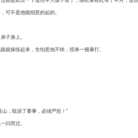
多也就是欺压一下这些半大孩子罢了，陈松泰在此等了半月，显
子，可不是他能招惹的起的。
名弟子身上。
战兢兢操练起来，生怕惹他不快，招来一顿暴打。
苍山，耽误了要事，必须严惩！”
色一闪而过。