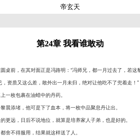
帝玄天
第24章 我看谁敢动
圆桌前，在其对面正是冯路明：“冯师兄，都一月过去了，若这
已，资质又这么差，敢外出一月未归，绝对让他吃不了兜着走！”
桌上一枚包裹在油蜡中的丹药。
给黎晨添堵，他可是下了血本，将一枚中品聚息丹让出。
走的更远，日后不说地位，就算是培养家人子弟，也是好的。
己都舍不得服用，结果就这样送了人。