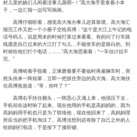
村儿里的娘们儿闲着没事儿蒸呗~！”高大海手里拿着小本
子，一边汇报一边写写画画。
高博仔细听着，感觉高大海办事儿还算靠谱。高大海汇
报完工作又把一个小册子交给高博：“这个是大江上午记的电
话号码儿，说是周末的时候打算过来看看。有的问了行车路
线愿意自己过来的大江打了勾儿，不能坐车的是留白的。到
时候给他们打个电话，……”高大海思索着：“一车估计拉不
完。”
高博啃着手指着，正琢磨着要不要临时再雇辆车时，突
然头传来一阵炫晕，立即一把抓住旁边的高大海。高大海扶
住高博焦急道：“哥，你咋了？”
高博右手扶住额头，一阵恶心又涌上来，他强压下去，
手机却在这时响了起来。现在他用的手机是高妈妈的，因为
高妈妈用手机也只是为了联络他，现在他回来了，高妈妈理
所应当的把手机淘汰了。高博没想到还有除了自己之外的人
给妈妈打电话，于是按下了接听键。