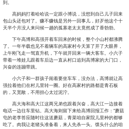
到。
高妈妈打着哈哈说一定跟小博说，没想到自己儿子回来
包山头还包对了。赚不赚钱是另外一回事儿，好歹他这个十
天半个月没人来问候一趟的孤寡老太太竟然成了香勃勃。
下午高博和高强开着车回来的时候，整个小山村都沸腾
了。一年半载也见不着辆车的高家村今天算了开了大眼界，
上午刚飞走一驾直升机，下午就开回来一辆大客车。小六子
带着一堆娃儿跟着车后边一直从村口追到高博家的大门口，
兴奋的连蹦带跳。
小六子和一群孩子闹着要坐车车，没办法，高博就让高
强拉着他们在村儿里转一圈。好在高家村的路都是青石板
的，又宽敞，不用担心太过泥泞。
高大海和高大江这两兄弟也跟着兴奋，高大江一边接着
电话一边往车里钻。高大海则留下来给高博回报工作：“蘑菇
屯的老李答应随时往这送蘑菇，青菜咱自家院儿里种的都够
吃了。肉我让老猪头准备着，来人先杀一头。馍头什么的咱