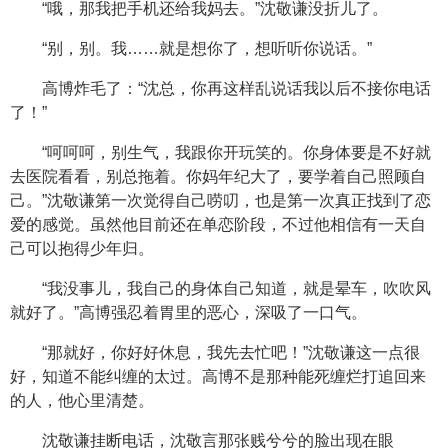
“哦，那我把手机还给我妈去。”沈敬谦没折儿了。
“别，别。我……就是想你了，想听听你说话。”
高博炸毛了：“沈总，你再这样乱说话我以后不接你电话
了！”
“呵呵呵，别生气，我跟你开玩笑的。你身体要是不好就
去医院看看，别总拖着。你妈年纪大了，要学着自己照顾自
己。”沈敬谦第一次觉得自己唠叨，也是第一次真正找到了恋
爱的感觉。虽然他目前还在单恋阶段，不过他相信有一天自
己可以抱得少年归。
“我没事儿，我自己的身体自己知道，就是晕车，吹吹风
就好了。”高博强忍着胃里的恶心，深吸了一口气。
“那就好，你好好休息，我先去忙吧！”沈敬谦这一点很
好，知道不能纠缠的太过。高博不是那种能死缠烂打追回来
的人，他心里清楚。
沈敬谦挂断电话，沈敬言那张贱兮兮的脸出现在眼