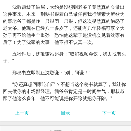
沈敬谦皱了皱眉，大约是没想到老爷子竟然真的会做出
这件事来。本来，刑秘书跟着自己做任何我行我素为所欲为
的事老爷子都是睁一只眼闭一只眼，但这次显然真的触怒了
老太爷。他现在已经八十多岁了，还能有几年轻福可享？大
孙子再不给他生个重孙，恐怕他这辈子是没机会见着沈家有
后了！为了沈家的大事，他不得不认真一次。
五秒钟后，沈敬谦站起身：“取消视频会议，我去找老头
子。”
邢秘书立即制止沈敬谦：“别，阿谦！”
“你还真想回家吃自己？不想当这个秘书就算了，我让你
回去做你的市场部经理。我爷爷肯定是一时间生气，邢叔叔
跟了他这么多年，他不可能说把你开除就把你开除。”
上一页
目录
下一页