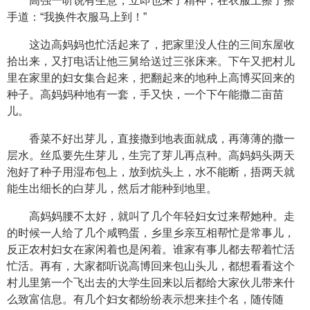
高强一听说有生意，立即也来了精神，在衣服上擦了擦
手道：“我换件衣服马上到！”
这边高妈妈也忙活起来了，把家里没人住的三间东屋收
拾出来，又打电话让他三舅给送过三张床来。下午又把村儿
里在家里的妇女集合起来，把翻起来的地种上高博买回来的
种子。高妈妈种地有一套，手又快，一个下午能撒二亩苗
儿。
香菜不好出芽儿，直接撒到地表面就成，再薄薄的撒一
层水。丝瓜要先生芽儿，生完了芽儿再点种。高妈妈头两天
泡好了种子用湿布包上，放到炕头上，水不能断，捂两天就
能生出细长的白芽儿，然后才能种到地里。
高妈妈腰不太好，就叫了几个年轻妇女过来帮她种。走
的时候一人给了几个咸鸭蛋，乡里乡亲互相帮忙是常事儿，
反正农村妇女在家闲着也是闲着。谁家有事儿都去帮着忙活
忙活。再有，大家都听说高博回来包山头儿，都想看看这个
村儿里第一个飞出去的大学生回来以后都给大家伙儿带来什
么致富信息。有几个妇女都纷纷表示想来挂个名，随传随