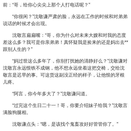
前：“哥，给你心尖尖上那个人打电话呢？”
“你很闲？”沈敬谦严肃的脸，永远在工作的时候和对弟弟
说话的时候才会出现。
沈敬言扁扁嘴：“哥，你为什么对未来大嫂和对我的态度
差这么多？我可是你亲弟弟！真怀疑我是捡来的还是妈出去**
跟别人生的？”
“妈过世这么多年了，你别打扰她的清静好么？”沈敬谦对
沈敬言永远恨铁不成钢，他不想永远坐着这把交椅，交给沈
敬言是迟早的事。可这货这副没正经的样子，让他恨的牙根
儿疼。
“阿言，你今年多大了？”沈敬谦问道。
“过完这个生日二十一！哥，你要介绍妹子给我？”沈敬言
满脸狗腿相。
沈敬谦点头：“嗯，是该找个鬼畜攻好好管管你了。”