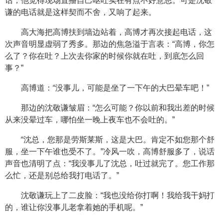
话，他觉得现场直播自己呕吐实在有点不好意思。可是沈敬
谦的电话就是这样契而不舍，又响了起来。
高大海把高博扶到墙边站着，高博才再次接起电话，这
次声音明显虚弱了秀多。那边的焦急溢于言表：“高博，你怎
么了？你在吐？上次去你家的时候你就在吐，到底怎么回
事？”
高博道：“没事儿，可能是坐了一下午的大巴晕车吧！”
那边的沈敬谦皱眉：“怎么可能？你以前和我出差的时候
从来没晕过车，哪怕坐一晚上夜车也不会吐的。”
“沈总，您那是劳斯莱斯，这是大巴。肯定不如您那个舒
服，坐一下午谁也受不了。”冷风一吹，高博舒服多了，说话
声音也清明了点：“我没事儿了沈总，吐过就完了。您工作那
么忙，还是别总给我打电话了。”
沈敬谦玩上了二皮脸：“我也没给你打啊！我给我干妈打
的，谁让你没事儿老拿着她的手机呢。”