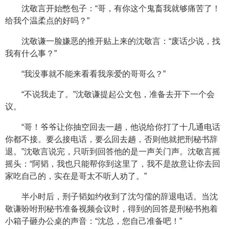
沈敬言开始憋包子：“哥，有你这个鬼畜我就够痛苦了！
给我个温柔点的好吗？”
沈敬谦一脸嫌恶的推开贴上来的沈敬言：“废话少说，找
我有什么事？”
“我没事就不能来看看我亲爱的哥哥么？”
“不说我走了。”沈敬谦提起公文包，准备去开下一个会
议。
“哥！爷爷让你抽空回去一趟，他说给你打了十几通电话
你都不接。要么接电话，要么回去趟，否则他就把刑秘书辞
退。”沈敬言说完，只听到回答他的是一声关门声。沈敬言摇
摇头：“阿韬，我也只能帮你到这里了，我不是故意让你去回
家吃自己的，实在是哥太不听人劝了。”
半小时后，刑子韬如约收到了沈匀儒的辞退电话。当沈
敬谦吩咐刑秘书准备视频会议时，得到的回答是刑秘书抱着
小箱子砸办公桌的声音：“沈总，您自己准备吧！”