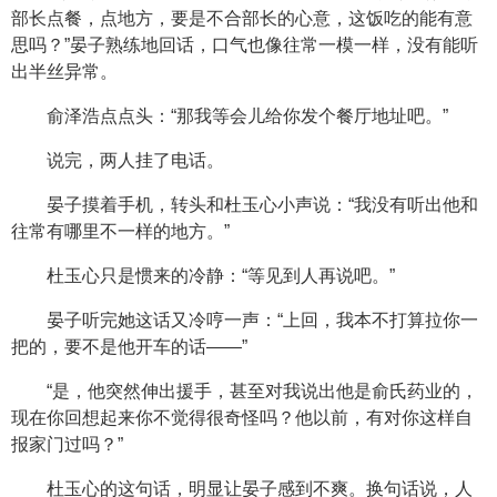
部长点餐，点地方，要是不合部长的心意，这饭吃的能有意
思吗？”晏子熟练地回话，口气也像往常一模一样，没有能听
出半丝异常。
俞泽浩点点头：“那我等会儿给你发个餐厅地址吧。”
说完，两人挂了电话。
晏子摸着手机，转头和杜玉心小声说：“我没有听出他和
往常有哪里不一样的地方。”
杜玉心只是惯来的冷静：“等见到人再说吧。”
晏子听完她这话又冷哼一声：“上回，我本不打算拉你一
把的，要不是他开车的话——”
“是，他突然伸出援手，甚至对我说出他是俞氏药业的，
现在你回想起来你不觉得很奇怪吗？他以前，有对你这样自
报家门过吗？”
杜玉心的这句话，明显让晏子感到不爽。换句话说，人