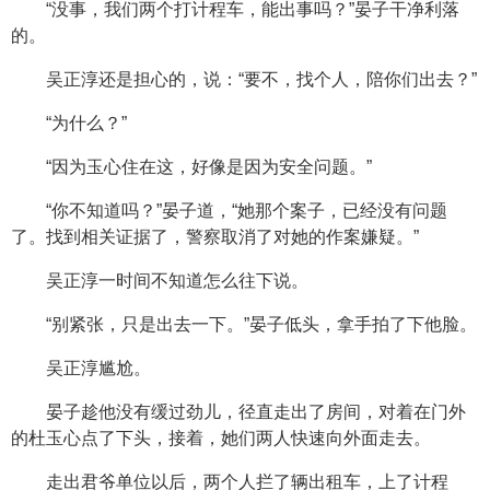
“没事，我们两个打计程车，能出事吗？”晏子干净利落
的。
吴正淳还是担心的，说：“要不，找个人，陪你们出去？”
“为什么？”
“因为玉心住在这，好像是因为安全问题。”
“你不知道吗？”晏子道，“她那个案子，已经没有问题
了。找到相关证据了，警察取消了对她的作案嫌疑。”
吴正淳一时间不知道怎么往下说。
“别紧张，只是出去一下。”晏子低头，拿手拍了下他脸。
吴正淳尴尬。
晏子趁他没有缓过劲儿，径直走出了房间，对着在门外
的杜玉心点了下头，接着，她们两人快速向外面走去。
走出君爷单位以后，两个人拦了辆出租车，上了计程