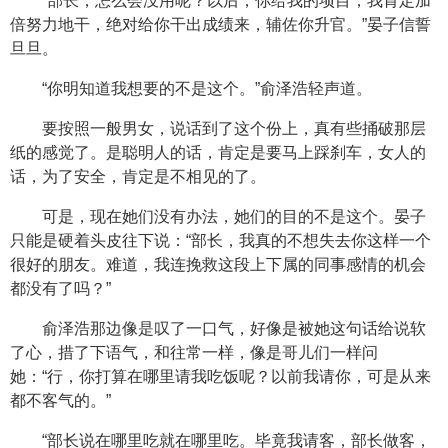
“部长，怎么会没用呢？以后，你给我的项目，我肯定加
倍努力地干，绝对给你干出成绩来，辅佐你升官。”晏子信誓
旦旦。
“你明知道我想要的不是这个。”俞泽浩轻声道。
要按照一般男女，说话到了这个份上，真有些捅破那层
纸的感觉了。是聪明人的话，肯定是要马上踩刹车，女人的
话，为了安全，肯定是不相见的了。
可是，现在她们没有办法，她们的目的不是这个。晏子
只能是硬着头皮往下说：“部长，我真的不想失去你这样一个
很好的朋友。难道，我连挽救这段上下属的同事感情的机会
都没有了吗？”
俞泽浩那边像是叹了一口气，好像是被她这句话给说软
了心，措了下语气，和往常一样，像是哥儿们一样问
她：“行，你打算在哪里请我吃饭呢？以前我请你，可是从来
都不客气的。”
“部长说在哪里吃就在哪里吃。毕竟我请客，部长做客，