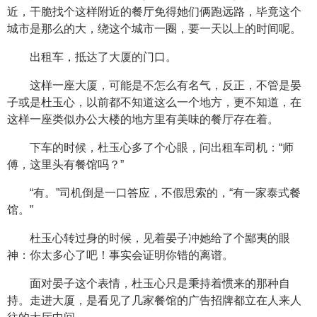
近，干脆找个这样附近的餐厅免得她们俩跑远路，毕竟这个
城市是那么的大，绕这个城市一圈，要一天以上的时间呢。
出租车，抵达了大厦的门口。
这样一座大厦，可能是不怎么有名气，反正，不管是晏
子或是杜玉心，以前都不知道这么一个地方，更不知道，在
这样一座类似办公大楼的地方里有美味的餐厅存在着。
下车的时候，杜玉心多了个心眼，问出租车司机：“师
傅，这里头有餐馆吗？”
“有。”司机倒是一口答应，不假思索的，“有一家泰式餐
馆。”
杜玉心转过身的时候，见着晏子冲她给了个鄙夷的眼
神：你太多心了吧！事实会证明你错的离谱。
面对晏子这个表情，杜玉心只是秉持着惯来的那种自
持。走进大厦，是看见了几家餐馆的广告招牌都立在人来人