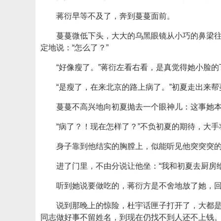
蒋衍早等不及了，奔到蔓蔓面前。
蔓蔓微低下头，大大的乌黑眼镜从小巧的鼻梁
定地说：“怎么了？”
“好像瘦了。”蒋衍左看右看，是真觉得她小脸
“是瘦了，在来北京的路上病了。”初夏走出来
蔓蔓不高兴地向初夏抛去一个眼神儿：这事她
“病了？！现在怎样了？”不负初夏的期待，大
身子靠到他结实的胸膛上，似能听见他突突突
进了门里，不由分说让他坐：“我和初夏去厨房
听到她说要做吃的，蒋衍方是不舍地放了她，回
说到那晚上的惊险，杜宇话匣子打开了，大都是
同志做好事不留姓名，到现在仍找不到人还不上钱。