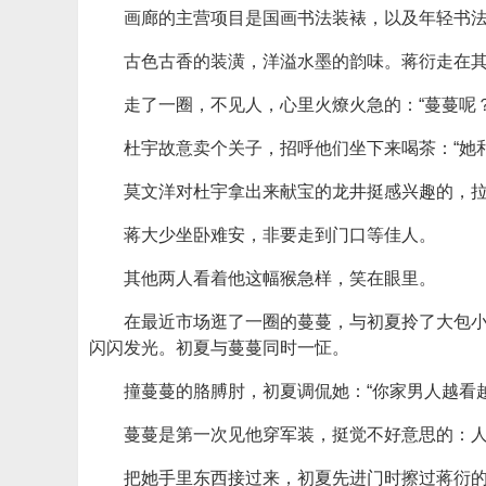
画廊的主营项目是国画书法装裱，以及年轻书
古色古香的装潢，洋溢水墨的韵味。蒋衍走在
走了一圈，不见人，心里火燎火急的：“蔓蔓呢？
杜宇故意卖个关子，招呼他们坐下来喝茶：“她
莫文洋对杜宇拿出来献宝的龙井挺感兴趣的，拉
蒋大少坐卧难安，非要走到门口等佳人。
其他两人看着他这幅猴急样，笑在眼里。
在最近市场逛了一圈的蔓蔓，与初夏拎了大包
闪闪发光。初夏与蔓蔓同时一怔。
撞蔓蔓的胳膊肘，初夏调侃她：“你家男人越看
蔓蔓是第一次见他穿军装，挺觉不好意思的：
把她手里东西接过来，初夏先进门时擦过蒋衍