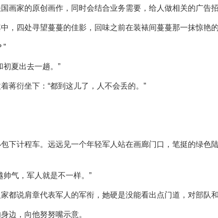
法国画家的原创画作，同时会结合业务需要，给人做相关的广告
其中，四处寻望蔓蔓的佳影，回味之前在装裱间蔓蔓那一抹惊艳
”
和初夏出去一趟。”
着蒋衍坐下：“都到这儿了，人不会丢的。”
小包下计程车。远远见一个年轻军人站在画廊门口，笔挺的绿色
越帅气，军人就是不一样。”
人家都说肩章代表军人的军衔，她硬是没能看出点门道，对部队
的身边，向他努努嘴示意。