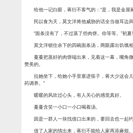
给他一记白眼，蒋衍不客气的：“是，我是金屋
民以食为天，莫文洋将他威胁的话全当做耳边风
“面条没有了，不过蒸了些肉饼。你等等。”初夏
莫文洋锁住余下的四碗面条汤，两眼露出饥饿
蔓蔓把蒸好的肉饼端出来，见着这一幕，嘴角
赞美的。
拉她坐下，给她小手里塞进筷子，蒋大少这会儿
药调养。”
暖暖的风吹过心头，有人关心的感觉真好。
蔓蔓含笑一小口一小口喝着汤。
因是一群人一块找借口出来的，要回去也一起约
借了人家的情出来，蒋衍不能给人家再添麻烦。