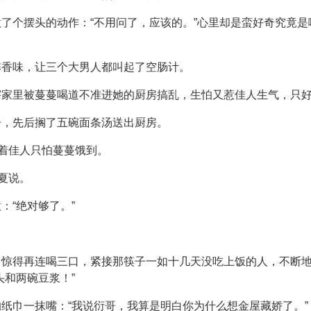
了个摆头的动作：“不用问了，应该的。”心里却是蛮好奇究竟
阵香味，让三个大男人都叫起了空肠计。
宇家里被蔓蔓喝道不准进她的厨房搞乱，生怕又惹佳人生气，只
子，先后搁了五碗面条汤送出厨房。
念着佳人只怕蔓蔓饿到。
夏说。
：“绝对够了。”
马惊得再连喝三口，紧接那筷子一如十几天没吃上饭的人，不断
头和两碗豆浆！”
纸巾一抹嘴：“我说衍哥，我算是明白你为什么想金屋藏娇了。”