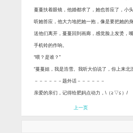
蔓蔓扶着眼镜，他婚都求了，她也答应了，小头
听她答应，他大力地把她一抱，像是要把她的
送他们离开，蔓蔓回到画廊，感觉脸上发烫，
手机铃的作响。
“喂？是谁？”
“蔓蔓姐，我是浩雪。我听大伯说了，你上来北
－－－－－－题外话－－－－－－
亲爱的亲们，记得给肥妈点动力，\（≧▽≦）/
上一页