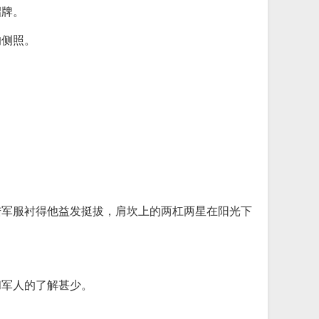
招牌。
的侧照。
陆军服衬得他益发挺拔，肩坎上的两杠两星在阳光下
和军人的了解甚少。