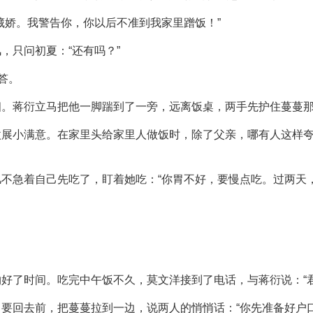
藏娇。我警告你，你以后不准到我家里蹭饭！”
，只问初夏：“还有吗？”
答。
相。蒋衍立马把他一脚踹到了一旁，远离饭桌，两手先护住蔓蔓
微展小满意。在家里头给家里人做饭时，除了父亲，哪有人这样
不急着自己先吃了，盯着她吃：“你胃不好，要慢点吃。过两天
好了时间。吃完中午饭不久，莫文洋接到了电话，与蒋衍说：“君
要回去前，把蔓蔓拉到一边，说两人的悄悄话：“你先准备好户