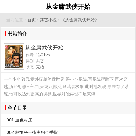
从金庸武侠开始
当前位置：
首页
›
其它小说
›
《从金庸武侠开始》
书籍简介
从金庸武侠开始
作者:
追星hzy
类别:
其它
状态:
完结
一个小小宅男,意外穿越笑傲世界,得小小系统.再系统帮助下,再次穿
越,历经射雕三部曲,天龙八部,达到武者极限.此时他发现,原来有了系
统,他可以达到更高的境界,世界对他再也不是束缚!
章节目录
001 血色村庄
002 林恒平一指夫妇金手指