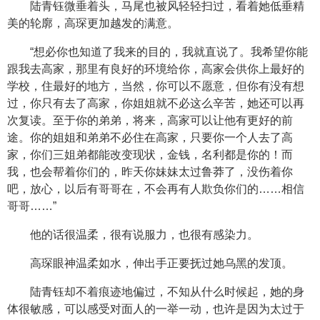
陆青钰微垂着头，马尾也被风轻轻扫过，看着她低垂精
美的轮廓，高琛更加越发的满意。
“想必你也知道了我来的目的，我就直说了。我希望你能
跟我去高家，那里有良好的环境给你，高家会供你上最好的
学校，住最好的地方，当然，你可以不愿意，但你有没有想
过，你只有去了高家，你姐姐就不必这么辛苦，她还可以再
次复读。至于你的弟弟，将来，高家可以让他有更好的前
途。你的姐姐和弟弟不必住在高家，只要你一个人去了高
家，你们三姐弟都能改变现状，金钱，名利都是你的！而
我，也会帮着你们的，昨天你妹妹太过鲁莽了，没伤着你
吧，放心，以后有哥哥在，不会再有人欺负你们的……相信
哥哥……”
他的话很温柔，很有说服力，也很有感染力。
高琛眼神温柔如水，伸出手正要抚过她乌黑的发顶。
陆青钰却不着痕迹地偏过，不知从什么时候起，她的身
体很敏感，可以感受对面人的一举一动，也许是因为太过于