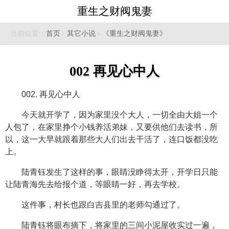
重生之财阀鬼妻
当前位置：
首页
›
其它小说
›
《重生之财阀鬼妻》
002 再见心中人
002. 再见心中人
今天就开学了，因为家里没个大人，一切全由大姐一个
人包了，在家里挣个小钱养活弟妹，又要供他们去读书，所
以，这一大早就跟着那些大人们出去干活了，连口饭都没吃
上。
陆青钰发生了这样的事，眼睛没睁得太开，开学日只能
让陆青海先去给报个道，等眼睛一好，再去学校。
这件事，村长也跟白吉县里的老师勾通过了。
陆青钰将眼布摘下，将家里的三间小泥屋收实过一遍，