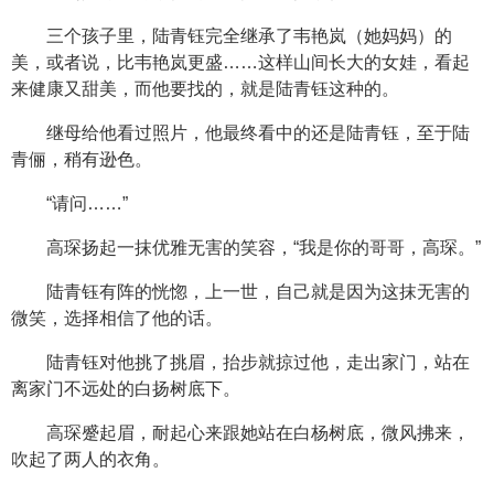
三个孩子里，陆青钰完全继承了韦艳岚（她妈妈）的
美，或者说，比韦艳岚更盛……这样山间长大的女娃，看起
来健康又甜美，而他要找的，就是陆青钰这种的。
继母给他看过照片，他最终看中的还是陆青钰，至于陆
青俪，稍有逊色。
“请问……”
高琛扬起一抹优雅无害的笑容，“我是你的哥哥，高琛。”
陆青钰有阵的恍惚，上一世，自己就是因为这抹无害的
微笑，选择相信了他的话。
陆青钰对他挑了挑眉，抬步就掠过他，走出家门，站在
离家门不远处的白扬树底下。
高琛蹙起眉，耐起心来跟她站在白杨树底，微风拂来，
吹起了两人的衣角。