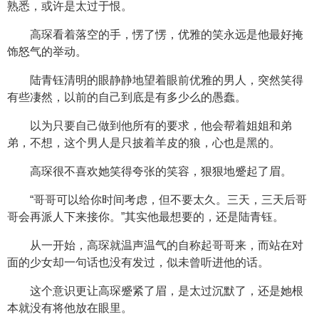
熟悉，或许是太过于恨。
高琛看着落空的手，愣了愣，优雅的笑永远是他最好掩
饰怒气的举动。
陆青钰清明的眼静静地望着眼前优雅的男人，突然笑得
有些凄然，以前的自己到底是有多少么的愚蠢。
以为只要自己做到他所有的要求，他会帮着姐姐和弟
弟，不想，这个男人是只披着羊皮的狼，心也是黑的。
高琛很不喜欢她笑得夸张的笑容，狠狠地蹙起了眉。
“哥哥可以给你时间考虑，但不要太久。三天，三天后哥
哥会再派人下来接你。”其实他最想要的，还是陆青钰。
从一开始，高琛就温声温气的自称起哥哥来，而站在对
面的少女却一句话也没有发过，似未曾听进他的话。
这个意识更让高琛蹙紧了眉，是太过沉默了，还是她根
本就没有将他放在眼里。