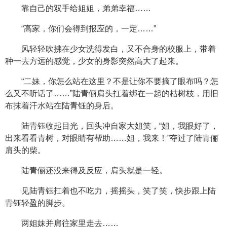
靠自己的双手给姐姐，弟弟幸福……
“高家，你们会得到报应的，一定……”
风轻轻吹拂在少女洗得发白，又不合身的校服上，带着
种一去方远的感觉，少女的身影突然高大了起来。
“二妹，你怎么站在这里？不是让你不要摘了眼布吗？怎
么又不听话了……”陆青俪肩头扛着绑在一起的枯树枝，用旧
布抹着汗水站在陆青钰的身后。
陆青钰收起目光，回头冲自家大姐笑，“姐，我眼好了，
出来看看青树，对眼睛有帮助……姐，我来！”夺过了陆青俪
肩头的柴。
陆青俪还没来得及反应，肩头就是一轻。
见陆青钰扛着也不吃力，摇摇头，笑了笑，快步跟上陆
青钰轻盈的脚步。
两姐妹并肩往家里走去……