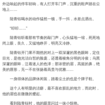
外边响起的停车轻响，有人打开车门声，沉重的鞋声踏在尘
地上……
陆青钰喝水的动作猛然一顿，手一抖，水差点洒出。
“叩叩……”
陆青钰听着那有节奏的敲门声，心头猛地一缩，死死地
闭上眼，良久，又猛地睁开，明亮又冷静。
陆青钰开门果不期然的对上一双深邃的黑色眼眸，定住
目光，是他光洁白皙的脸庞，还透着棱角分明的冷俊；乌黑
深邃的眼眸，泛着迷人的色泽；那浓密的眉，高挺的鼻，绝
美的唇形，无一不在张扬着高贵与优雅……
一身得体的品牌休闲装，踏着尘土的也是个牌子鞋。
这个人有明显的洁癖，最不喜欢脏乱的地方，而此时，
他的眉也在微微的蹙起。
看到陆青钰时，他的眼里闪过一抹小惊艳。