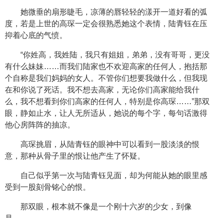
她微垂的扇形睫毛，凉薄的唇轻轻的漾开一道好看的弧
度，若是上世的高琛一定会很熟悉她这个表情，陆青钰在压
抑着心底的气愤。
“你姓高，我姓陆，我只有姐姐，弟弟，没有哥哥，更没
有什么妹妹……而我们陆家也不欢迎高家的任何人，抱括那
个自称是我们妈妈的女人。不管你们想要我做什么，但我现
在和你说了死话。我不想去高家，无论你们高家能给我什
么，我不想看到你们高家的任何人，特别是你高琛……”那双
眼，静如止水，让人无所适从，她说的每个字，每句话激得
他心房阵阵的抽凉。
高琛挑眉，从陆青钰的眼神中可以看到一股淡淡的恨
意，那种从骨子里的恨让他产生了怀疑。
自己似乎第一次与陆青钰见面，却为何能从她的眼里感
受到一股刻骨铭心的恨。
那双眼，根本就不像是一个刚十六岁的少女，到像