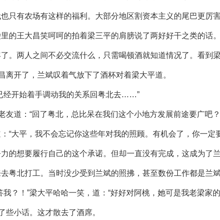
代也只有农场有这样的福利。大部分地区割资本主义的尾巴更厉
袋里的王大昌笑呵呵的拍着梁三平的肩膀说了两好好干之类的话
年了。两人之间不必交流什么，只需喝顿酒就知道情况了。看到
大昌离开了，兰斌叹着气放下了酒杯对着梁大平道。
已经开始着手调动我的关系回粤北去……”
老友道：“回了粤北，总比呆在我们这个小地方发展前途要广吧？
：“大平，我不会忘记你这些年对我的照顾。有机会了，你一定要
努力的想要履行自己的这个承诺。但却一直没有完成，这成为了
来去粤北打工。当时没少受到兰斌的照拂，甚至数份工作都是兰
答我？！”梁大平哈哈一笑，道：“好好对阿桃，她可是我老梁家的
说了些小话。这才散去了酒席。