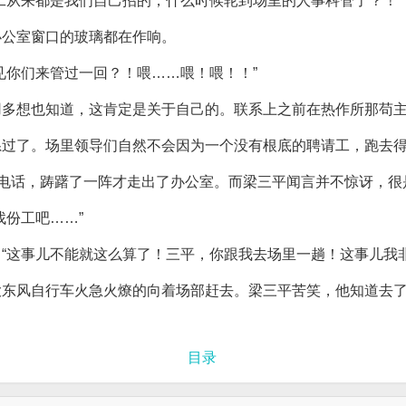
工从来都是我们自己招的，什么时候轮到场里的人事科管了？！”
办公室窗口的玻璃都在作响。
见你们来管过一回？！喂……喂！喂！！”
用多想也知道，这肯定是关于自己的。联系上之前在热作所那苟
系过了。场里领导们自然不会因为一个没有根底的聘请工，跑去
了电话，踌躇了一阵才走出了办公室。而梁三平闻言并不惊讶，
找份工吧……”
“这事儿不能就这么算了！三平，你跟我去场里一趟！这事儿我非
大东风自行车火急火燎的向着场部赶去。梁三平苦笑，他知道去
目录