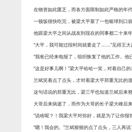
在物资如此匮乏，而各方面限制如此严格的年
一顿饭很快吃完，被梁大平塞了一包银球到口
他跟梁大平之间从战友到现在的同事都二十来
“大平，我可能过段时间就要走了……”见得王
“我爸已经来电报了，组织恢复了他的工作。他
“这是好事儿啊！”梁大平哈哈一笑，对着自己的
兰斌笑着点了点头，才对着梁大平郑重无比的道
这句话说的郑重无比，梁三平也知道兰斌后来
大哥后来病逝了，而作为大哥的长子梁大峰后
“说啥呢？！我梁大平对你好，就是为了让你报
“嗯！我会的。”兰斌狠狠的点了点头，三人再