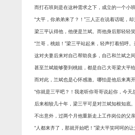
而打石班则是在这种需求之下，成立的一个小
“大平，你弟弟来了？！”三人正在说着话呢，
梁三平认得他，他便是兰斌。而他身后那轻轻
“兰哥，桃姐！”梁三平站起来，轻声打着招呼
这对夫妻后来对自己帮助良多，自己和兰斌之
甚至兰斌能够娶到桃姐，都是自己大哥梁大平
而对此，兰斌也是心怀感激。哪怕是他后来离
“你就是三平吧？！我老听你哥哥说起你，今天
后来相较几十年，梁三平可是对兰斌知根知底
不出意外，过两个月他重新走上工作岗位的父
“人都来齐了，那就开始吧！”梁大平笑呵呵的