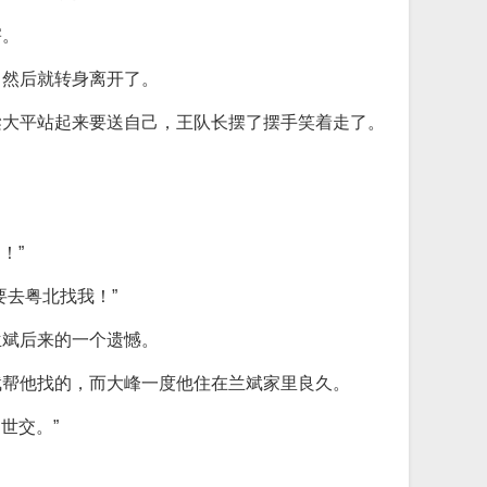
害。
。然后就转身离开了。
梁大平站起来要送自己，王队长摆了摆手笑着走了。
！”
去粤北找我！”
兰斌后来的一个遗憾。
斌帮他找的，而大峰一度他住在兰斌家里良久。
世交。”