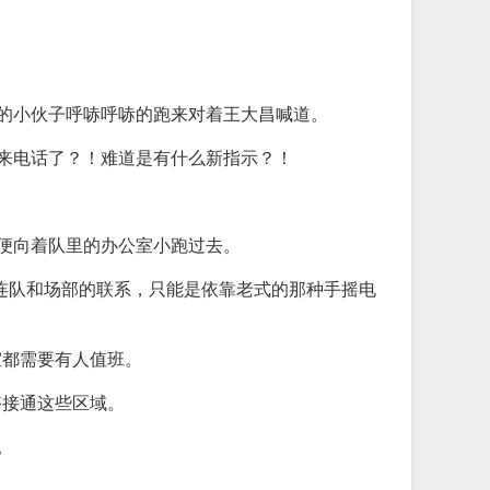
。
岁的小伙子呼哧呼哧的跑来对着王大昌喊道。
然来电话了？！难道是有什么新指示？！
昌便向着队里的办公室小跑过去。
连队和场部的联系，只能是依靠老式的那种手摇电
室都需要有人值班。
够接通这些区域。
。