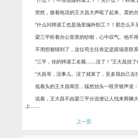
“什么？！不准他做聘请工？！凭什么？！聘请
突然，接着电话的王大昌大声吼了起来。震的
“什么叫聘请工也是场里编外职工？！那怎么不
梁三平听着办公室里的吵闹，心中叹气。他不
不用想都猜到了，这位苟主任肯定是跟场里联
“三平，你的聘请工名额……没了！”王大昌挂
“大昌哥，没事儿。没了就算了，至多我自己去
低着头的王大昌闻言，猛然抬头一咬牙狠声道：
说着，王大昌不由梁三平分说便让人找来两辆
上……
上一页