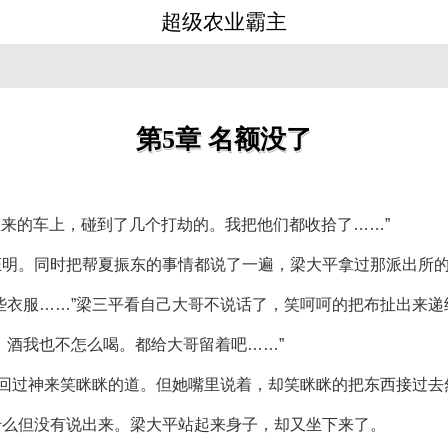
超级农业霸主
第5章 名额没了
在来的车上，碰到了几个打劫的。我把他们都收拾了……”
证明。同时把帮夏振东的事情都说了一遍，梁大平拿过那派出所
些衣服……”梁三平看自己大哥不说话了，笑呵呵的把布扯出来递
，酒我也不怎么喝。都给大哥留着吧……”
才回过神来笑眯眯的道。但她嘴里说着，却笑眯眯的把东西接过去
什么但没有说出来。梁大平站起来身子，却又坐下来了。