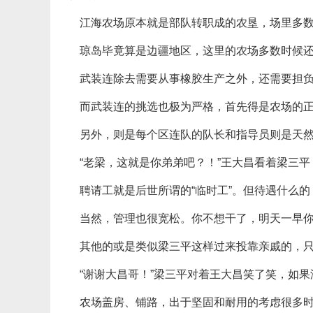
江海农场原本就是部队转职成的农垦，场里多
琼岛毕竟算是边疆地区，这里的农场多数时候
武装连除去需要从事橡胶生产之外，还需要担
而武装连的挑选也极为严格，首先得是农场的
另外，则是每个区连队的队长和指导员则是天
“老梁，这就是你弟弟吧？！”王大昌看着梁三
聘请工就是后世所谓的“临时工”。但待遇什么
当然，管理也很宽松。你不想干了，明天一早
其他的或是类似梁三平这样过来投靠亲戚的，
“谢谢大昌哥！”梁三平对着王大昌笑了笑，如
农场盖房、铺路，出于坚固和耐用的考虑很多