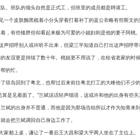
班队。班队的领头自然是正式工，但班里的成员都是聘请工。
却见一个皮肤黝黑梳着小分头穿着打着补丁的蓝公衣略有些斯文
笑着，有些矮胖但却看起来极为可爱的小媳妇则是他的妻子阿桃
。这声招呼别人或许听不出来，但梁三平知道自己打出这声招呼带
间的友谊更是持续了数十年。桃姐更不用说了，在桂省老家的时
给帮的忙。
开了琼岛回到了粤北，也帮过后来前往粤北打工的大峰他们不少
总算是见着面了。”兰斌说话轻声细语，这或许和他的出身有些关
。兰斌的出身并不普通，而他是因为那场浩劫所以才作为知青来
亲就会把兰斌调回自己身边工作了。
让大家都上桌，谦让了一番后王大昌和梁大平两人坐在了主位上。