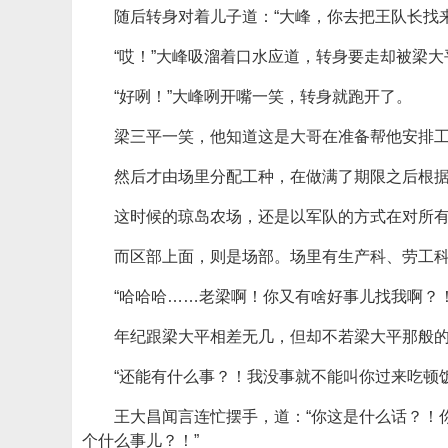
随后转身对着儿子道：“大峰，你去把王队长找
“哎！”大峰吸溜着口水应道，转身要走却被梁大
“好咧！”大峰咧开嘴一笑，转身就跑开了。
梁三平一笑，他知道这是大哥在准备帮他安排
然后才由场里分配工种，在做满了期限之后根
这时候的琼岛农场，还是以军队的方式在对所
而区部上面，则是场部。场里有生产科、劳工
“哈哈哈……老梁啊！你又有啥好事儿找我啊？
年纪跟梁大平相差无几，但却不若梁大平那般
“还能有什么事？！我没事就不能叫你过来吃顿
王大昌闻言连忙摆手，道：“你这是什么话？！
个什么事儿？！”