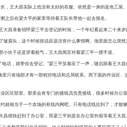
队长，王大昌实际上也没有太好的衣服。依然是一身的蓝色工装
稀粥之后在梁大平的家里等待着王队长带他一起去报名。
在王大昌准备招呼梁三平去登记的时候，一个年纪看起来二十来
皱了皱眉头，这个时候按说应该没有什么事情啊。场里面怎么突
”那小伙子还是穿着粗气，王大昌闻言对着梁三平一摆手道。
了电话，就带你去登记。”梁三平笑着应了一声，随后跟着王大
场里只有场部才有一部程控电话和总局联系。而下面的作业区、
作业区区部里。那里会有专门的接线员负责接线，很多时候办公
大约就相当于一个农场的有线内网吧。只有电话线拉到了，才能
王大昌很快赶到了办公室，而梁三平则是在办公室外面等着王大昌