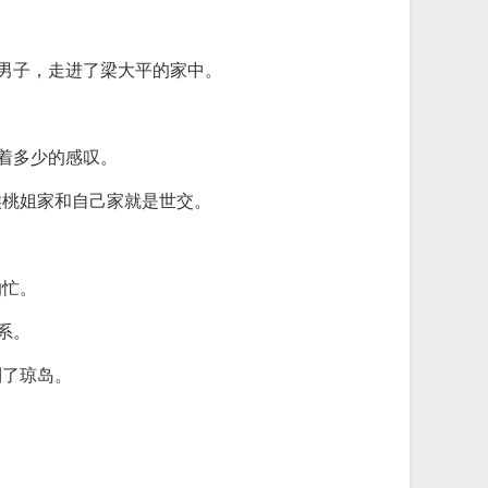
的男子，走进了梁大平的家中。
。
着多少的感叹。
候桃姐家和自己家就是世交。
的忙。
系。
到了琼岛。