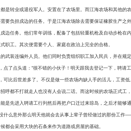
数都是转业或退役军人。安置在了农场里。而江海农场和其他的
还需要负担戍边的任务。于是江海农场除去需要保证橡胶生产之
负戍边任务。他们常年训练，配备了包括轻重机枪及自动步枪在
正式职工。其次便需要个人、家庭在政治上完全的合格。
然的武装连编外人员。他们同时负责组织职工加入民兵，并在规
平，点了点头道：“很不错的小伙子！明天跟我去登记一下，聘请工
的，可比后世差多了。不仅是做一些农场内缺人手的活儿，工资
你招呼都不打就走人也没有人会说二话。而这时候的农场正式工
只能是先进入聘请工行列然后再把户口迁过来琼岛，之后才能够
果没什么意外那么明天他就会去从事上辈子曾经做过的那份工作—
时候都会采用大块的石条来作为道路或房屋的基础。