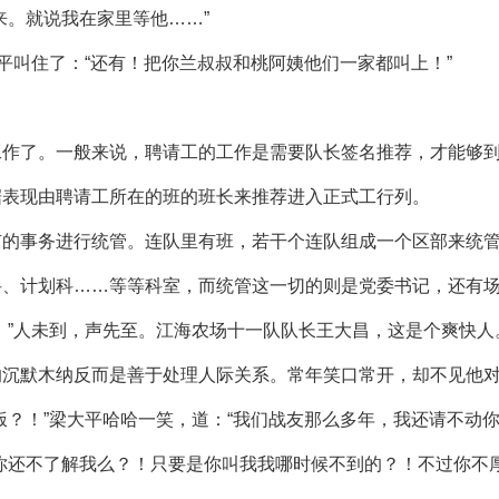
来。就说我在家里等他……”
平叫住了：“还有！把你兰叔叔和桃阿姨他们一家都叫上！”
工作了。一般来说，聘请工的工作是需要队长签名推荐，才能够
据表现由聘请工所在的班的班长来推荐进入正式工行列。
有的事务进行统管。连队里有班，若干个连队组成一个区部来统
科、计划科……等等科室，而统管这一切的则是党委书记，还有
！”人未到，声先至。江海农场十一队队长王大昌，这是个爽快人
的沉默木纳反而是善于处理人际关系。常年笑口常开，却不见他
饭？！”梁大平哈哈一笑，道：“我们战友那么多年，我还请不动你
你还不了解我么？！只要是你叫我我哪时候不到的？！不过你不