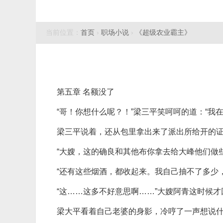
当前位置：
首页
›
职场小说
›
《超级农业霸主》
第五章 名额没了
“哥！你想什么呢？！”梁三平笑呵呵的道：“我
梁三平说着，还从包里拿出来了派出所给开的
“大嫂，这的确良和其他布你拿去给大峰他们做
“还有这些烟酒，都收起来。我自己抽不了多少
“这……这多不好意思啊……”大嫂阿青这时候
梁大平看着自己老婆的身影，冷哼了一声想说