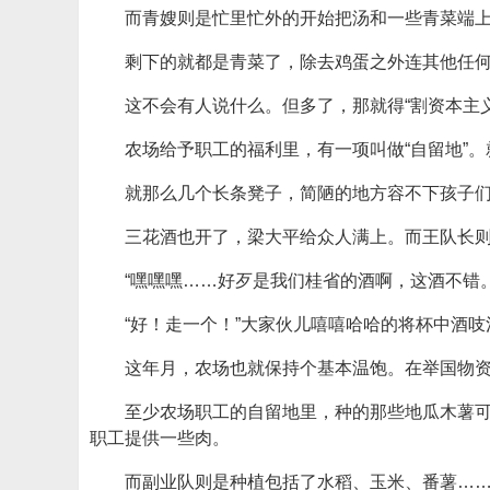
而青嫂则是忙里忙外的开始把汤和一些青菜端
剩下的就都是青菜了，除去鸡蛋之外连其他任
这不会有人说什么。但多了，那就得“割资本主
农场给予职工的福利里，有一项叫做“自留地”
就那么几个长条凳子，简陋的地方容不下孩子
三花酒也开了，梁大平给众人满上。而王队长则
“嘿嘿嘿……好歹是我们桂省的酒啊，这酒不错。
“好！走一个！”大家伙儿嘻嘻哈哈的将杯中酒
这年月，农场也就保持个基本温饱。在举国物
至少农场职工的自留地里，种的那些地瓜木薯
职工提供一些肉。
而副业队则是种植包括了水稻、玉米、番薯……