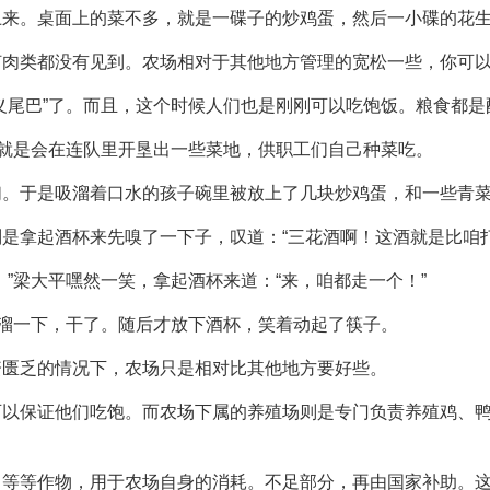
上来。桌面上的菜不多，就是一碟子的炒鸡蛋，然后一小碟的花
何肉类都没有见到。农场相对于其他地方管理的宽松一些，你可
义尾巴”了。而且，这个时候人们也是刚刚可以吃饱饭。粮食都
。就是会在连队里开垦出一些菜地，供职工们自己种菜吃。
们。于是吸溜着口水的孩子碗里被放上了几块炒鸡蛋，和一些青
是拿起酒杯来先嗅了一下子，叹道：“三花酒啊！这酒就是比咱打
”梁大平嘿然一笑，拿起酒杯来道：“来，咱都走一个！”
吱溜一下，干了。随后才放下酒杯，笑着动起了筷子。
资匮乏的情况下，农场只是相对比其他地方要好些。
可以保证他们吃饱。而农场下属的养殖场则是专门负责养殖鸡、
等等作物，用于农场自身的消耗。不足部分，再由国家补助。这叫