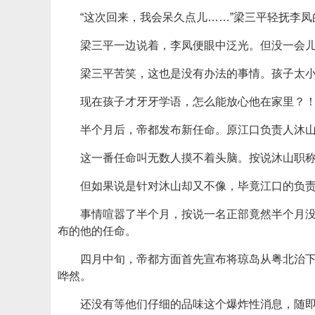
“这次回来，我会呆久点儿……”梁三平轻抚李
梁三平一边说着，李凤便眼中泛光。但没一会儿
梁三平苦笑，这也是没有办法的事情。孩子太
现在孩子才牙牙学语，怎么能放心他在家里？
半个月后，帝都发布新任命。原江口负责人沐
这一番任命叫无数人摸不着头脑。按说沐山职
但如果说是针对沐山却又不像，毕竟江口的负
事情喧嚣了半个月，按说一名正部竟然半个月
布的他的任命。
四月中旬，帝都方面首先宣布将琼岛从粤北治
哗然。
还没有等他们仔细的品味这个爆炸性消息，随