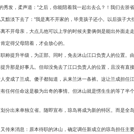
凤的秀发，柔声道：“之后，你能陪着我一起出去么？！我们去浙
又黯淡下去了：“我是离不开家的，毕竟孩子还小。以后孩子大
小离不开母亲，大点儿他可以上学的时候夫妻俩倒是能出外面走
！肯定得父母陪着，才会放心的。
山职称提升半级，为正部。同时，免去沐山江口负责人的位置。
称提升那是好事儿。但却没免去了江口负责人的位置，且没有直
责人变成了兰成。傻子都知道，从来兰沐一条裤。这让兰成担任
没有任何任命这是极为出奇的事情。但沐山就是愣生生的等了半
下划分出来单独立省。随即宣布，琼岛将成为新的特区。而是全
即又传来消息：原本待职的沐山，确定调任新成立的琼岛担任主