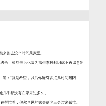
却跑来跑去没个时间呆家里。
死逃杀，虽然最后化险为夷但李凤却因此不再愿意出
，道：“就是希望，以后你能有多点儿时间陪陪
，他几乎都没有在家呆过多久。
人在帮忙着，偶尔李凤的妹夫彭老三会过来帮忙。