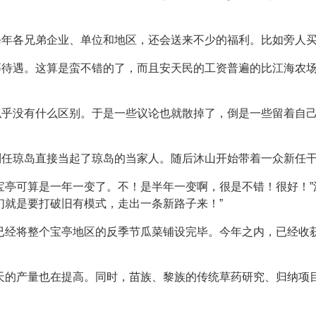
每年各兄弟企业、单位和地区，还会送来不少的福利。比如旁人
等待遇。这算是蛮不错的了，而且安天民的工资普遍的比江海农
似乎没有什么区别。于是一些议论也就散掉了，倒是一些留着自
到任琼岛直接当起了琼岛的当家人。随后沐山开始带着一众新任
宝亭可算是一年一变了。不！是半年一变啊，很是不错！很好！
们就是要打破旧有模式，走出一条新路子来！”
已经将整个宝亭地区的反季节瓜菜铺设完毕。今年之内，已经收
天的产量也在提高。同时，苗族、黎族的传统草药研究、归纳项