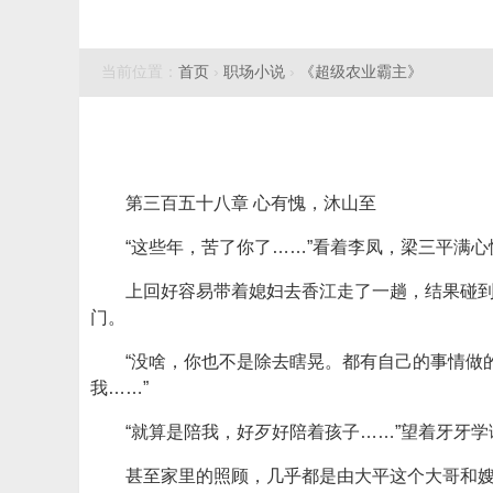
当前位置：
首页
›
职场小说
›
《超级农业霸主》
第三百五十八章 心有愧，沐山至
“这些年，苦了你了……”看着李凤，梁三平满
上回好容易带着媳妇去香江走了一趟，结果碰
门。
“没啥，你也不是除去瞎晃。都有自己的事情做
我……”
“就算是陪我，好歹好陪着孩子……”望着牙牙
甚至家里的照顾，几乎都是由大平这个大哥和