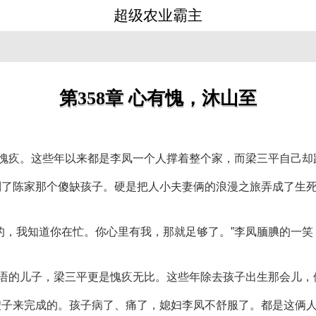
超级农业霸主
第358章 心有愧，沐山至
心愧疚。这些年以来都是李凤一个人撑着整个家，而梁三平自己
到了陈家那个傻缺孩子。硬是把人小夫妻俩的浪漫之旅弄成了生
的，我知道你在忙。你心里有我，那就足够了。”李凤腼腆的一笑
学语的儿子，梁三平更是愧疚无比。这些年除去孩子出生那会儿
嫂子来完成的。孩子病了、痛了，媳妇李凤不舒服了。都是这俩