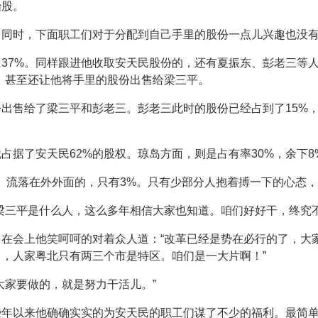
始股。
。同时，下面职工们对于分配到自己手里的股份一点儿兴趣也没
37%。同样跟进他收取安天民股份的，还有夏振东、彭老三等人
。甚至还让他将手里的股份出售给梁三平。
出售给了梁三平和彭老三。彭老三此时的股份已经占到了15%，
占据了安天民62%的股权。琼岛方面，则是占有率30%，余下
。流落在外外面的，只有3%。只有少部分人抱着搏一下的心态
梁三平是什么人，这么多年相信大家也知道。咱们好好干，终究不
在会上他笑呵呵的对着众人道：“改革已经是势在必行的了，大
，人家粤北只有两三个市是特区。咱们是一大片啊！”
大家要做的，就是努力干活儿。”
些年以来他确确实实的为安天民的职工们谋了不少的福利。最简