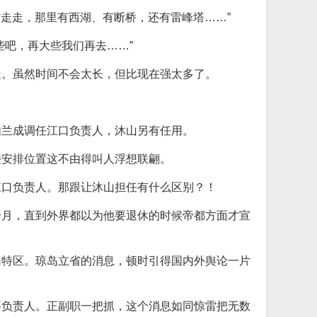
省走走，那里有西湖、有断桥，还有雷峰塔……”
些吧，再大些我们再去……”
走。虽然时间不会太长，但比现在强太多了。
由兰成调任江口负责人，沐山另有任用。
接安排位置这不由得叫人浮想联翩。
江口负责人。那跟让沐山担任有什么区别？！
个月，直到外界都以为他要退休的时候帝都方面才宣
岛特区。琼岛立省的消息，顿时引得国内外舆论一片
要负责人。正副职一把抓，这个消息如同惊雷把无数