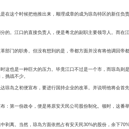
就是在这个时候把他推出来，顺理成章的成为琼岛特区的新任负
划分的。江口的直接负责人，便是粤北的副职主要领导人。而在
改革部门的职务。但没有想到的是，帝都方面并没有将他调回帝
同时这也是一种巨大的压力。毕竟江口不过是一个市，而琼岛则
来，挑战不少。
抵达琼岛之初便宣布，要进行国持企业的改革。并说明他将会首
宣布：第一份政令，便是将原安天民公司股份制化。顿时，这番
中剥离。当然，琼岛方面依然占有安天民30%的股份，余下70