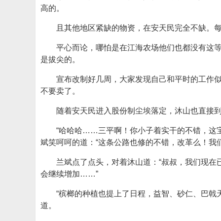
高的。
且其他地区紧缺的物资，在安天民完全不缺。
平心而论，哪怕是在江海农场他们也都没有这
是拔尖的。
宣布改制好几周，大家发现自己和平时的工作
不要卖了。
随着安天民进入股份制尘埃落定，沐山也直接
“哈哈哈……三平啊！你小子着实干的不错，这
斌笑呵呵的道：“这条公路也修的不错，改革么！我
兰斌点了点头，对着沐山道：“叔叔，我们现在
会继续增加……”
“槟榔的种植也提上了日程，益智、砂仁、巴戟
道。