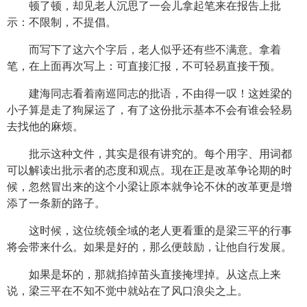
顿了顿，却见老人沉思了一会儿拿起笔来在报告上批
示：不限制，不提倡。
而写下了这六个字后，老人似乎还有些不满意。拿着
笔，在上面再次写上：可直接汇报，不可轻易直接干预。
建海同志看着南巡同志的批语，不由得一叹！这姓梁的
小子算是走了狗屎运了，有了这份批示基本不会有谁会轻易
去找他的麻烦。
批示这种文件，其实是很有讲究的。每个用字、用词都
可以解读出批示者的态度和观点。现在正是改革争论期的时
候，忽然冒出来的这个小梁让原本就争论不休的改革更是增
添了一条新的路子。
这时候，这位统领全域的老人更看重的是梁三平的行事
将会带来什么。如果是好的，那么便鼓励，让他自行发展。
如果是坏的，那就掐掉苗头直接掩埋掉。从这点上来
说，梁三平在不知不觉中就站在了风口浪尖之上。