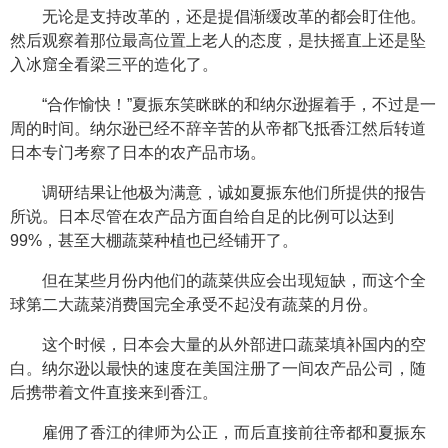
无论是支持改革的，还是提倡渐缓改革的都会盯住他。
然后观察着那位最高位置上老人的态度，是扶摇直上还是坠
入冰窟全看梁三平的造化了。
“合作愉快！”夏振东笑眯眯的和纳尔逊握着手，不过是一
周的时间。纳尔逊已经不辞辛苦的从帝都飞抵香江然后转道
日本专门考察了日本的农产品市场。
调研结果让他极为满意，诚如夏振东他们所提供的报告
所说。日本尽管在农产品方面自给自足的比例可以达到
99%，甚至大棚蔬菜种植也已经铺开了。
但在某些月份内他们的蔬菜供应会出现短缺，而这个全
球第二大蔬菜消费国完全承受不起没有蔬菜的月份。
这个时候，日本会大量的从外部进口蔬菜填补国内的空
白。纳尔逊以最快的速度在美国注册了一间农产品公司，随
后携带着文件直接来到香江。
雇佣了香江的律师为公正，而后直接前往帝都和夏振东