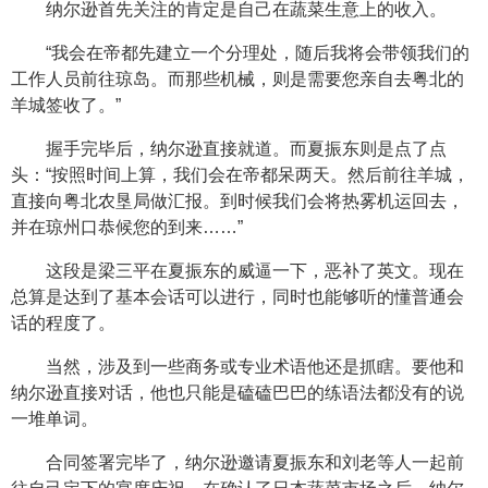
纳尔逊首先关注的肯定是自己在蔬菜生意上的收入。
“我会在帝都先建立一个分理处，随后我将会带领我们的
工作人员前往琼岛。而那些机械，则是需要您亲自去粤北的
羊城签收了。”
握手完毕后，纳尔逊直接就道。而夏振东则是点了点
头：“按照时间上算，我们会在帝都呆两天。然后前往羊城，
直接向粤北农垦局做汇报。到时候我们会将热雾机运回去，
并在琼州口恭候您的到来……”
这段是梁三平在夏振东的威逼一下，恶补了英文。现在
总算是达到了基本会话可以进行，同时也能够听的懂普通会
话的程度了。
当然，涉及到一些商务或专业术语他还是抓瞎。要他和
纳尔逊直接对话，他也只能是磕磕巴巴的练语法都没有的说
一堆单词。
合同签署完毕了，纳尔逊邀请夏振东和刘老等人一起前