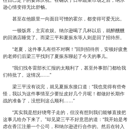
往自己定下的宴席庆祝。在确认了日本蔬菜市场之后，纳尔
逊心情变得无比舒畅。
甚至在他眼里一向面目可憎的霍尔，都变得可爱无比。
一顿饭席，主宾欢娱。纳尔逊喝了几杯以后，就醉醺醺
的回酒店睡觉了。而梁三平和夏振东等人则是回了招待所。
“老夏，这件事儿有些不对啊！”回到招待所，安顿好疲惫
的老师们后梁三平找到了夏振东聊起了今天的事儿。
“我们找冬雷部长汇报的太顺利了，甚至外事部门都给我
们特批了。这情况……”
梁三平没有说完，就见夏振东接口道：“我也觉得有些奇
怪，我以为这件事情至少要扯皮好几个月呢！都做好长期作
战的准备了，没想到这么顺利……”
“其实我是想好绕弯子走的，但没有想到我们能够直接把
这事儿给办下来了。”却见梁三平不好意思的道：“我开始是考
虑在香江注册一个公司，和纳尔逊进行合作的。然后在转入