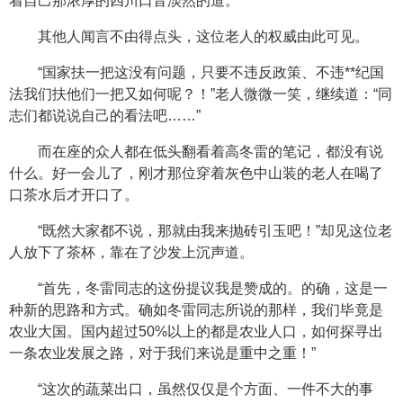
着自己那浓厚的四川口音淡然的道。
其他人闻言不由得点头，这位老人的权威由此可见。
“国家扶一把这没有问题，只要不违反政策、不违**纪国
法我们扶他们一把又如何呢？！”老人微微一笑，继续道：“同
志们都说说自己的看法吧……”
而在座的众人都在低头翻看着高冬雷的笔记，都没有说
什么。好一会儿了，刚才那位穿着灰色中山装的老人在喝了
口茶水后才开口了。
“既然大家都不说，那就由我来抛砖引玉吧！”却见这位老
人放下了茶杯，靠在了沙发上沉声道。
“首先，冬雷同志的这份提议我是赞成的。的确，这是一
种新的思路和方式。确如冬雷同志所说的那样，我们毕竟是
农业大国。国内超过50%以上的都是农业人口，如何探寻出
一条农业发展之路，对于我们来说是重中之重！”
“这次的蔬菜出口，虽然仅仅是个方面、一件不大的事