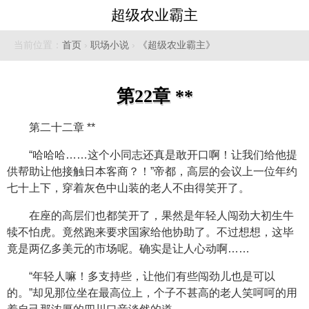
超级农业霸主
当前位置：
首页
›
职场小说
›
《超级农业霸主》
第22章 **
第二十二章 **
“哈哈哈……这个小同志还真是敢开口啊！让我们给他提
供帮助让他接触日本客商？！”帝都，高层的会议上一位年约
七十上下，穿着灰色中山装的老人不由得笑开了。
在座的高层们也都笑开了，果然是年轻人闯劲大初生牛
犊不怕虎。竟然跑来要求国家给他协助了。不过想想，这毕
竟是两亿多美元的市场呢。确实是让人心动啊……
“年轻人嘛！多支持些，让他们有些闯劲儿也是可以
的。”却见那位坐在最高位上，个子不甚高的老人笑呵呵的用