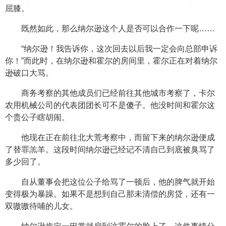
屈膝。
既然如此，那么纳尔逊这个人是否可以合作一下呢……
“纳尔逊！我告诉你，这次回去以后我一定会向总部申诉
你！”而此时，在纳尔逊和霍尔的房间里，霍尔正在对着纳尔
逊破口大骂。
商务考察的其他成员们已经前往其他城市考察了，卡尔
农用机械公司的代表团团长可不是傻子。他没时间和霍尔这
个贵公子瞎胡闹。
他现在正在前往北大荒考察中，而留下来的纳尔逊便成
了替罪羔羊。这段时间纳尔逊已经记不清自己到底被臭骂了
多少回了。
自从董事会把这位公子给骂了一顿后，他的脾气就开始
变得极为暴躁。如果不是想到自己那未清偿的房贷，还有一
双嗷嗷待哺的儿女。