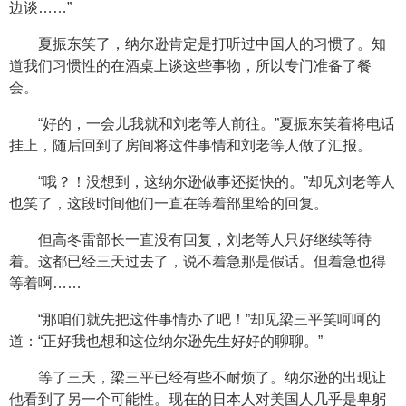
边谈……”
夏振东笑了，纳尔逊肯定是打听过中国人的习惯了。知
道我们习惯性的在酒桌上谈这些事物，所以专门准备了餐
会。
“好的，一会儿我就和刘老等人前往。”夏振东笑着将电话
挂上，随后回到了房间将这件事情和刘老等人做了汇报。
“哦？！没想到，这纳尔逊做事还挺快的。”却见刘老等人
也笑了，这段时间他们一直在等着部里给的回复。
但高冬雷部长一直没有回复，刘老等人只好继续等待
着。这都已经三天过去了，说不着急那是假话。但着急也得
等着啊……
“那咱们就先把这件事情办了吧！”却见梁三平笑呵呵的
道：“正好我也想和这位纳尔逊先生好好的聊聊。”
等了三天，梁三平已经有些不耐烦了。纳尔逊的出现让
他看到了另一个可能性。现在的日本人对美国人几乎是卑躬