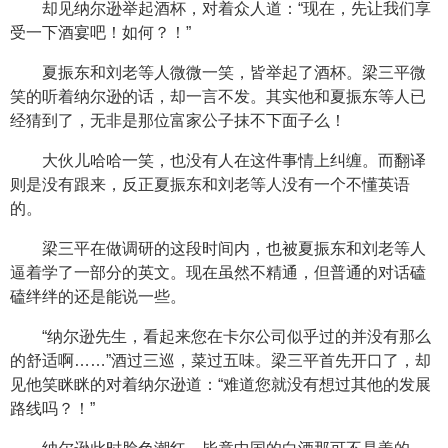
却见纳尔逊举起酒杯，对着众人道：“现在，先让我们享
受一下酒宴吧！如何？！”
夏振东和刘老等人微微一笑，皆举起了酒杯。梁三平微
笑的听着纳尔逊的话，却一言不发。其实他和夏振东等人已
经猜到了，无非是那位富家公子抹不下面子么！
大伙儿哈哈一笑，也没有人在这件事情上纠缠。而翻译
则是没有跟来，反正夏振东和刘老等人没有一个不懂英语
的。
梁三平在做调研的这段时间内，也被夏振东和刘老等人
逼着学了一部分的英文。现在虽然不精通，但普通的对话磕
磕绊绊的还是能说一些。
“纳尔逊先生，看起来您在卡尔公司似乎过的并没有那么
的舒适啊……”酒过三巡，菜过五味。梁三平首先开口了，却
见他笑眯眯的对着纳尔逊道：“难道您就没有想过其他的发展
路线吗？！”