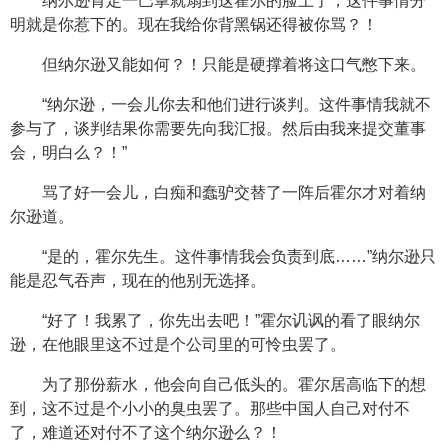
纳尔逊肯定一巴掌就扇到这霍尔的脸上了，这件事情分
明就是你惹下的。现在我给你背黑锅还得被你骂？！
但纳尔逊又能如何？！只能是硬撑着将这口气憋下来。
“纳尔逊，一会儿你去和他们进行谈判。这件事情我就不
参与了，谈判结果你需要先向我汇报。然后由我来提交董事
会，明白么？！”
骂了好一会儿，白痴和蠢驴交替了一阵后霍尔才对着纳
尔逊道。
“是的，霍尔先生。这件事情我会负责到底……”纳尔逊只
能是忍气吞声，现在的他别无选择。
“好了！我累了，你先出去吧！”霍尔讥讽的看了眼纳尔
逊，在他眼里这不过是个公司里的可怜虫罢了。
为了那份薪水，他会向自己低头的。霍尔居高临下的想
到，这不过是个小小的臭虫罢了。那些中国人自己对付不
了，难道还对付不了这个纳尔逊么？！