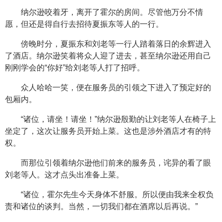
纳尔逊咬着牙，离开了霍尔的房间。尽管他万分不情
愿，但还是得自行去招待夏振东等人的一行。
傍晚时分，夏振东和刘老等一行人踏着落日的余辉进入
了酒店。纳尔逊笑着将众人迎了进去，甚至纳尔逊还用自己
刚刚学会的“你好”给刘老等人打了招呼。
众人哈哈一笑，便在服务员的引领之下进入了预定好的
包厢内。
“诸位，请坐！请坐！”纳尔逊殷勤的让刘老等人在椅子上
坐定了，这次让服务员开始上菜。这也是涉外酒店才有的特
权。
而那位引领着纳尔逊他们前来的服务员，诧异的看了眼
刘老等人。这才点头出准备上菜。
“诸位，霍尔先生今天身体不舒服。所以便由我来全权负
责和诸位的谈判。当然，一切我们都在酒席以后再说。”