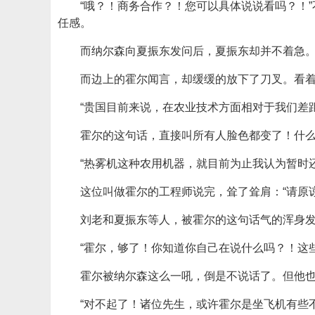
“哦？！商务合作？！您可以具体说说看吗？！
任感。
而纳尔森向夏振东发问后，夏振东却并不着急。
而边上的霍尔闻言，却缓缓的放下了刀叉。看着
“贵国目前来说，在农业技术方面相对于我们差
霍尔的这句话，直接叫所有人脸色都变了！什
“热雾机这种农用机器，就目前为止我认为暂时
这位叫做霍尔的工程师说完，耸了耸肩：“请原
刘老和夏振东等人，被霍尔的这句话气的浑身
“霍尔，够了！你知道你自己在说什么吗？！这
霍尔被纳尔森这么一吼，倒是不说话了。但他
“对不起了！诸位先生，或许霍尔是坐飞机有些