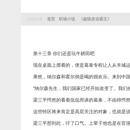
当前位置：
首页
›
职场小说
›
《超级农业霸主》
第十三章 你们还是玩牛耕田吧
现在桌面上摆着的，便是葛泰专程让人从羊城
果然，纳尔森和霍尔倒是喝的很欢乐。来到中
“纳尔森先生，我们国家已经开始改变了。我们
梁三平愕然的看着侃侃而谈的葛泰，不由得愕
这些特区将来肯定是高层关注的对象，也就是
梁三平想到此，吁了口气。上辈子他也是在官