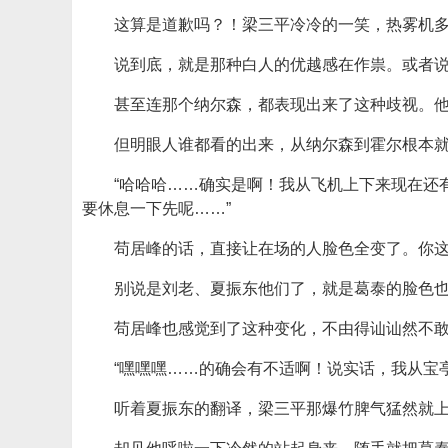
这算是道歉吗？！梁三平冷冷的一笑，热雾机
说到底，就是那种白人的优越感在作祟。或者
甚至连那个纳尔森，都表现出来了这种歧视。他
但明眼人谁都看的出来，从纳尔森到霍尔根本
“哈哈哈……确实是啊！我从飞机上下来现在还
要休息一下先呢……”
苟居峰的话，直接让在场的人脸色全变了。你
别说是刘老、夏振东他们了，就是葛泰的脸色
苟居峰也感觉到了这种变化，不由得讪讪然不
“嘿嘿嘿……的确会有不适啊！说实话，我从宝
听着夏振东的翻译，梁三平那爆竹脾气猛然就