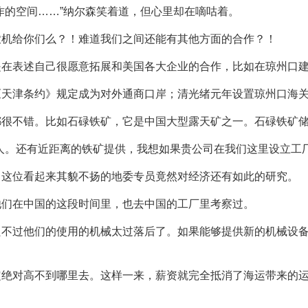
作的空间……”纳尔森笑着道，但心里却在嘀咕着。
农机给你们么？！难道我们之间还能有其他方面的合作？！
是在表述自己很愿意拓展和美国各大企业的合作，比如在琼州口
《天津条约》规定成为对外通商口岸；清光绪元年设置琼州口海
很不错。比如石碌铁矿，它是中国大型露天矿之一。石碌铁矿储
人。还有近距离的铁矿提供，我想如果贵公司在我们这里设立工
，这位看起来其貌不扬的地委专员竟然对经济还有如此的研究。
他们在中国的这段时间里，也去中国的工厂里考察过。
只不过他们的使用的机械太过落后了。如果能够提供新的机械设
定绝对高不到哪里去。这样一来，薪资就完全抵消了海运带来的