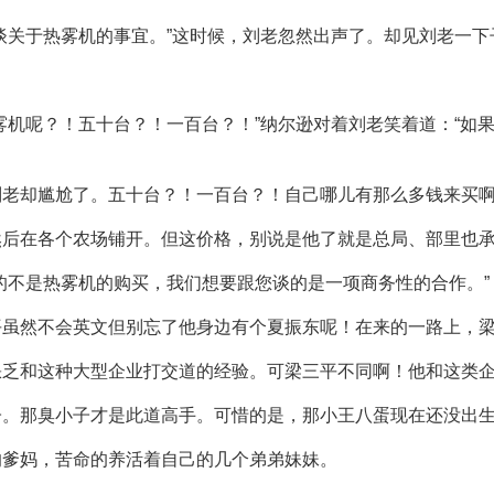
谈关于热雾机的事宜。”这时候，刘老忽然出声了。却见刘老一
雾机呢？！五十台？！一百台？！”纳尔逊对着刘老笑着道：“如
刘老却尴尬了。五十台？！一百台？！自己哪儿有那么多钱来买
然后在各个农场铺开。但这价格，别说是他了就是总局、部里也
的不是热雾机的购买，我们想要跟您谈的是一项商务性的合作。”
平虽然不会英文但别忘了他身边有个夏振东呢！在来的一路上，
缺乏和这种大型企业打交道的经验。可梁三平不同啊！他和这类
子。那臭小子才是此道高手。可惜的是，那小王八蛋现在还没出
的爹妈，苦命的养活着自己的几个弟弟妹妹。