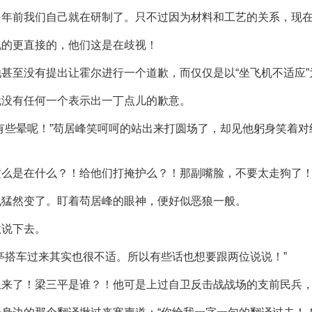
多年前我们自己就在研制了。只不过因为材料和工艺的关系，现
说的更直接的，他们这是在歧视！
甚至没有提出让霍尔进行一个道歉，而仅仅是以“坐飞机不适应”
就没有任何一个表示出一丁点儿的歉意。
有些晕呢！”苟居峰笑呵呵的站出来打圆场了，却见他躬身笑着对
这么是在什么？！给他们打掩护么？！那副嘴脸，不要太走狗了
也猛然变了。盯着苟居峰的眼神，便好似恶狼一般。
敢说下去。
亭搭车过来其实也很不适。所以有些话也想要跟两位说说！”
上来了！梁三平是谁？！他可是上过自卫反击战战场的支前民兵