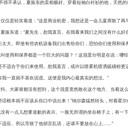
”不得不承认，夏振东的卖相极好。穿着短袖白衬衫的他，天然
仅仅是轻笑着道：“这是商业机密，我想还是一会儿宴席散了再与
夏振东道：“夏先生，恕我直言。在我看来我们之间没有什么好合
距太大。即使有些农机设备我们出售给你们，恐怕你们使用和保养
么叫使用和保养都是一个巨大的问题？！这混蛋分明是在说：哪
还不适合于你们来使用。恕我直言，或许以喷雾机喷洒硫磺粉更适
谅我一直就不喜欢说谎。这便是我内心最真实的想法。”
发抖。大家谁都没有想到，这个混蛋竟然敢在这个地方、当着这
些话根本就不应该从你口中说出来！”纳尔森猛然转头，对着霍尔
也没有一点儿想要道歉的表示。一脸无所谓的坐在椅子上，有一
不适应。所以导致了他胡言乱语，还请不要放在心上……”