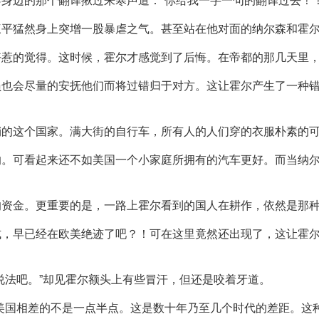
身边的那个翻译揪过来寒声道：“你给我一字一句的翻译过去！！
三平猛然身上突增一股暴虐之气。甚至站在他对面的纳尔森和霍
好惹的觉得。这时候，霍尔才感觉到了后悔。在帝都的那几天里
员也会尽量的安抚他们而将过错归于对方。这让霍尔产生了一种
销的这个国家。满大街的自行车，所有人的人们穿的衣服朴素的
的。可看起来还不如美国一个小家庭所拥有的汽车更好。而当纳
的资金。更重要的是，一路上霍尔看到的国人在耕作，依然是那
式，早已经在欧美绝迹了吧？！可在这里竟然还出现了，这让霍
说法吧。”却见霍尔额头上有些冒汗，但还是咬着牙道。
美国相差的不是一点半点。这是数十年乃至几个时代的差距。这