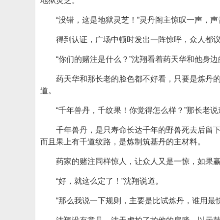
地狱灵芝。
“没错，这是地狱灵芝！”灵丹阁主惊叹一声，
得到认证，广场中顿时发出一阵惊呼，众人都
“你们的赌注是什么？”沈翔看着药天华和他身
药天华和那长老的脸色都不好看，只要是炼丹
道。
“千年兽丹，千纹果！你觉得怎么样？”那长老说
千年兽丹，是只寿命长达千年的野兽死去后留
而且果上有千道纹路，是炼制筑基丹的主材料。
药家的赌注同样惊人，让众人又是一惊，如果
“好，就这么定了！”沈翔说道。
“那么我说一下规则，主要是比试炼丹，谁用最