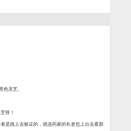
黑色灵芝。
灵芝呀！
老者是跳上去验证的，就连药家的长老也上台去看那