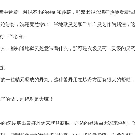
声音中带着一种说不出的嫉妒和羡慕，那双老眼充满狂热地看着沈
议论纷纷，沈翔竟然拿出一半地狱灵芝和千年血灵芝作为赌注，
边的一个老者。
的人，都知道地狱灵芝意味着什么，那可是玄级灵药，灵级的灵
道。
下的一粒精元凝成的丹丸，这种兽丹用在炼丹方面有很大的帮助
赢了的话，那绝对是大赚！
快的速度炼出最好丹药来就算获胜，丹药的品质由大家来评判。”