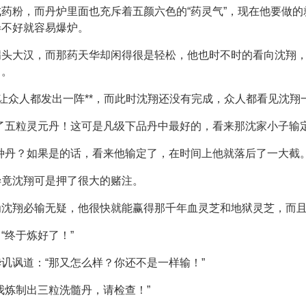
药粉，而丹炉里面也充斥着五颜六色的“药灵气”，现在他要做
弄不好就容易爆炉。
满头大汉，而那药天华却闲得很是轻松，他也时不时的看向沈翔
了。
这让众人都发出一阵**，而此时沈翔还没有完成，众人都看见沈
了五粒灵元丹！这可是凡级下品丹中最好的，看来那沈家小子输定
种丹？如果是的话，看来他输定了，在时间上他就落后了一大截。
毕竟沈翔可是押了很大的赌注。
为沈翔必输无疑，他很快就能赢得那千年血灵芝和地狱灵芝，而
“终于炼好了！”
讥讽道：“那又怎么样？你还不是一样输！”
我炼制出三粒洗髓丹，请检查！”