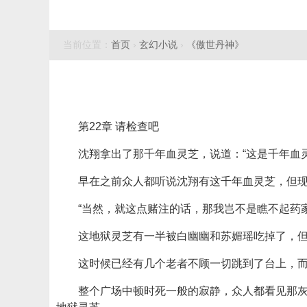
当前位置：
首页
›
玄幻小说
›
《傲世丹神》
第22章 请检查吧
沈翔拿出了那千年血灵芝，说道：“这是千年血灵
早在之前众人都听说沈翔有这千年血灵芝，但
“当然，就这点赌注的话，那我岂不是瞧不起药
这地狱灵芝有一半被白幽幽和苏媚瑶吃掉了，
这时候已经有几个老者不顾一切跳到了台上，
整个广场中顿时死一般的寂静，众人都看见那