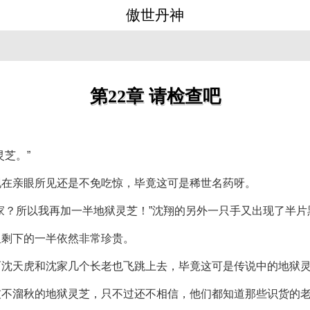
傲世丹神
第22章 请检查吧
芝。”
现在亲眼所见还是不免吃惊，毕竟这可是稀世名药呀。
家？所以我再加一半地狱灵芝！”沈翔的另外一只手又出现了半片
但剩下的一半依然非常珍贵。
而沈天虎和沈家几个长老也飞跳上去，毕竟这可是传说中的地狱
灰不溜秋的地狱灵芝，只不过还不相信，他们都知道那些识货的