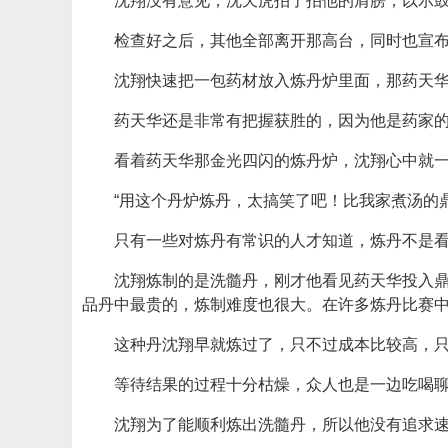
沈翔没有意见，沈天虎拍了拍他的肩膀，以示
检查好之后，其他全部离开那高台，同时也宣
沈翔快速把一包药材放入炼丹炉里面，那药天
药天华还是非常有把握获胜的，因为他是药家
看着药天华那金光四闪的炼丹炉，沈翔心中就
“用这个丹炉炼丹，太搞笑了吧！比我家煮汤的
只有一些对炼丹有常识的人才知道，炼丹不是
沈翔炼制的是洗髓丹，刚才他看见药天华投入鼎
品丹中最贵的，炼制难度也很大。在许多炼丹比赛
这种丹沈翔早就炼过了，只不过成本比较高，
等待结果的过程十分枯燥，众人也是一边吃喝
沈翔为了能顺利炼出洗髓丹，所以他没有追求