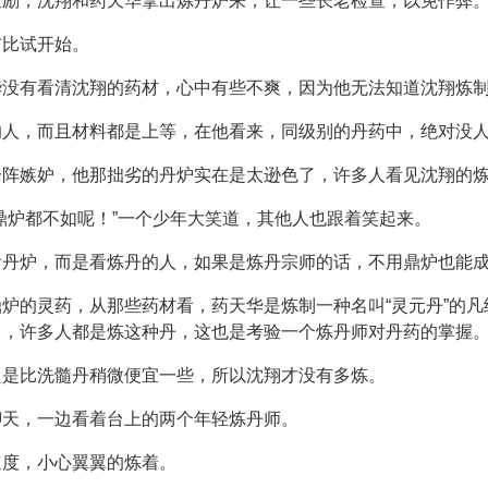
鼓励，沈翔和药天华拿出炼丹炉来，让一些长老检查，以免作弊
布比试开始。
华没有看清沈翔的药材，心中有些不爽，因为他无法知道沈翔炼
的人，而且材料都是上等，在他看来，同级别的丹药中，绝对没
一阵嫉妒，他那拙劣的丹炉实在是太逊色了，许多人看见沈翔的
鼎炉都不如呢！”一个少年大笑道，其他人也跟着笑起来。
看丹炉，而是看炼丹的人，如果是炼丹宗师的话，不用鼎炉也能
炉的灵药，从那些药材看，药天华是炼制一种名叫“灵元丹”的
中，许多人都是炼这种丹，这也是考验一个炼丹师对丹药的掌握
只是比洗髓丹稍微便宜一些，所以沈翔才没有多炼。
聊天，一边看着台上的两个年轻炼丹师。
速度，小心翼翼的炼着。