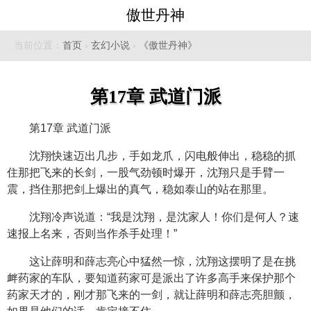
傲世丹神
当前位置：
首页
›
玄幻小说
›
《傲世丹神》
第17章 武道门派
第17章 武道门派
沈翔快速迈出几步，手如龙爪，闪电般伸出，稳稳的抓
住那把飞来的长剑，一股气劲顿时爆开，沈翔只是手臂一
震，挡住那把剑上爆出的真气，稳如泰山的站在那里。
沈翔冷声说道：“我是沈翔，是沈家人！你们是何人？速
速报上名来，否则当作杀手处理！”
这让薛明和薛志亮心中猛然一惊，沈翔这摆明了是在挑
衅药家的车队，要知道药家可是派出了许多高手来保护那个
药家天才的，刚才那飞来的一剑，就让薛明和薛志亮胆颤，