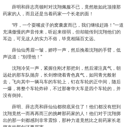
薛明和薛志亮顿时对沈翔佩服不已，竟然敢如此顶撞那
药家的人，而且还是当着药家一个长老的面！
“哼，一个耍嘴皮子的窝囊废而已，我们继续赶路！”一道
充满傲慢的声音传来，听起来很弱，但却能传到沈翔他们的
耳边，可见这人的实力不俗，毕竟相隔百丈远。
薛仙仙秀眉一皱，娇哼一声，然后挽着沈翔的手臂，低
声说道：“别理他！”
沈翔冷笑一声，紧握住刚才那把剑，然后灌注真气，朝
远处的那车队抛弃，长剑缭绕着青色真气，如同青光般射
去，飞向其中一辆马车的车轮上，钉在车轮的正中间，随后
一爆，将整个车轮炸碎，不过那奢华大车是四个车轮的，并
没有倒掉。
薛明、薛志亮和薛仙仙都彻底呆住了！他们都没有想到
沈翔竟然一而再再而三的挑衅那药家的人！他们对于沈翔掷
出的那一剑都感到非常震惊，那种力道竟然比之前药家长老