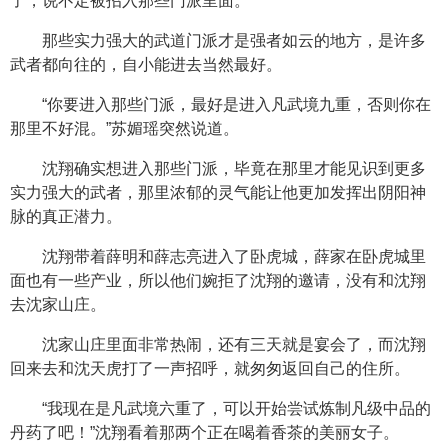
了，说不定被招入那些门派里面。”
那些实力强大的武道门派才是强者如云的地方，是许多
武者都向往的，自小能进去当然最好。
“你要进入那些门派，最好是进入凡武境九重，否则你在
那里不好混。”苏媚瑶突然说道。
沈翔确实想进入那些门派，毕竟在那里才能见识到更多
实力强大的武者，那里浓郁的灵气能让他更加发挥出阴阳神
脉的真正潜力。
沈翔带着薛明和薛志亮进入了卧虎城，薛家在卧虎城里
面也有一些产业，所以他们婉拒了沈翔的邀请，没有和沈翔
去沈家山庄。
沈家山庄里面非常热闹，还有三天就是宴会了，而沈翔
回来去和沈天虎打了一声招呼，就匆匆返回自己的住所。
“我现在是凡武境六重了，可以开始尝试炼制凡级中品的
丹药了吧！”沈翔看着那两个正在喝着香茶的美丽女子。