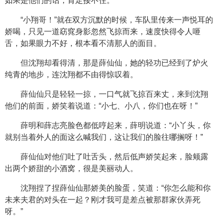
如果是他们的话，肯定接不住。
“小翔哥！”就在双方沉默的时候，车队里传来一声悦耳的
娇喝，只见一道窈窕身影忽然飞掠而来，速度快得令人咂
舌，如果眼力不好，根本看不清那人的面目。
但沈翔却看得清，那是薛仙仙，她的轻功已经到了炉火
纯青的地步，连沈翔都不由得惊叹着。
薛仙仙只是轻轻一掠，一口气就飞掠百来丈，来到沈翔
他们的前面，娇笑着说道：“小七、小八，你们也在呀！”
薛明和薛志亮脸色都低哼起来，薛明说道：“小丫头，你
就别当着外人的面这么喊我们，这让我们的脸往哪搁呀！”
薛仙仙对他们吐了吐舌头，然后低声娇笑起来，脸颊露
出两个娇甜的小酒窝，很是美丽动人。
沈翔捏了捏薛仙仙那娇美的脸蛋，笑道：“你怎么能和你
未来夫君的对头在一起？刚才我可是差点被那群家伙弄死
呀。”