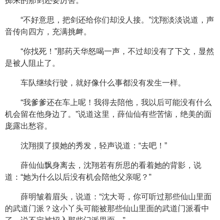
掷来的那剑还要厉害。
“不好意思，把剑还给你们却没人接。”沈翔淡淡说道，声
音传向四方，充满挑衅。
“你找死！”那药天华怒喝一声，不过却没有了下文，显然
是被人阻止了。
车队继续行驶，就好像什么事都没有发生一样。
“我爹爹还在车上呢！我得去陪他，我以后可能没有什么
机会留在他身边了。”说道这里，薛仙仙有些苦恼，绝美的面
庞露出愁容。
沈翔摸了摸她的秀发，轻声说道：“去吧！”
薛仙仙飘身离去，沈翔若有所思的看着她的背影，说
道：“她为什么以后没有机会陪他父亲呢？”
薛明皱着眉头，说道：“沈大哥，你可听过那些仙山里面
的武道门派？这小丫头可能被那些仙山里面的武道门派看中