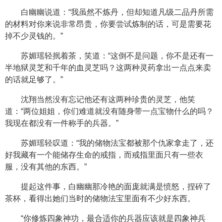
白幽幽说道：“我虽然不炼丹，但却知道凡级二品丹所需
的材料对你来说非常昂贵，你要尝试炼制的话，可是需要花
掉不少灵钱的。”
苏媚瑶轻抿着茶，笑道：“这倒不是问题，你不是还有一
半地狱灵芝和千年的血灵芝吗？这两种灵药拿出一点点来卖
的话就足够了。”
沈翔当然没有忘记他还有这两种珍贵的灵芝，他笑
道：“两位姐姐，你们难道就没有随身带一点宝物什么的吗？
我现在都没有一件称手的兵器。”
苏媚瑶轻叹道：“我的储物法宝都被那个仇家拿走了，还
好我藏有一个能储存生命的戒指，而戒指里面只有一些衣
服，没有其他的东西。”
提起这件事，白幽幽那冷艳的面庞就满是愤怒，捏碎了
茶杯，看得出她们当时的储物法宝里面有不少好东西。
“你修炼四象神功，最合适你的兵器应该就是四象神兵